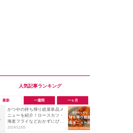
最新
一週間
一ヶ月
かつやの持ち帰り総菜単品メ
「会計時に
ニューを紹介！ロースカツ・
たい」「お
1
1
海老フライなどおかずにぴっ
【セブン】お
たり◎から揚げを実食レビュ
リンク1本が
2024/11/05
2026/08/08