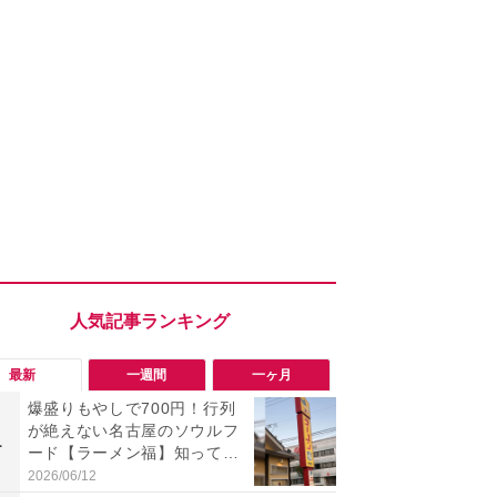
最新
一週間
一ヶ月
爆盛りもやしで700円！行列
「旅行気分
が絶えない名古屋のソウルフ
食べ比べし
1
1
ード【ラーメン福】知って
3つのご当地
る？
新発売
2026/06/12
2026/08/02