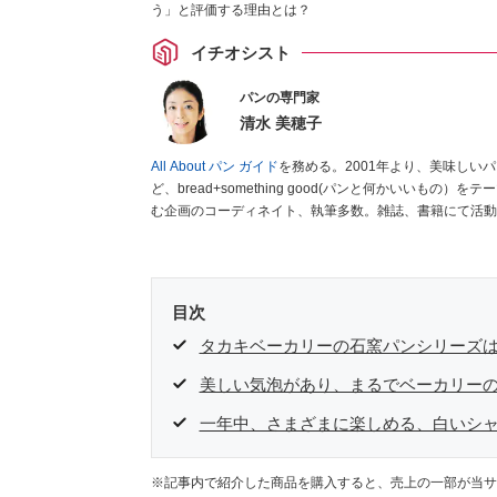
う」と評価する理由とは？
イチオシスト
パンの専門家
清水 美穂子
All About パン ガイド
を務める。2001年より、美味しい
ど、bread+something good(パンと何かいい
む企画のコーディネイト、執筆多数。雑誌、書籍にて活動
ククリエイティブ ）
など。
目次
タカキベーカリーの石窯パンシリーズ
美しい気泡があり、まるでベーカリー
一年中、さまざまに楽しめる、白いシ
※記事内で紹介した商品を購入すると、売上の一部が当サ