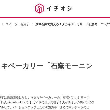
スイーツ・お菓子
成城石井で買える！タカキベーカリー「石窯モーニング
カキベーカリー「石窯モーニン
05年に発売開始したというタカキベーカリーの「石窯パン」シリーズ。
、All About【パン】ガイドの清水美穂子さんイチオシの袋パンのひ
ーアルして、バージョンアップしたその魅力を「まるで白いシャツのよ