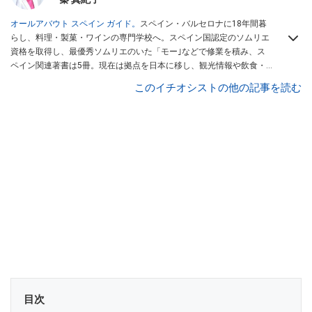
オールアバウト スペイン ガイド。
スペイン・バルセロナに18年間暮
らし、料理・製菓・ワインの専門学校へ。スペイン国認定のソムリエ
資格を取得し、最優秀ソムリエのいた「モー｣などで修業を積み、ス
ペイン関連著書は5冊。現在は拠点を日本に移し、観光情報や飲食・
カフェ・スイーツ情報にも携わる。イチオシでは、
業務スーパー
・
ロ
このイチオシストの他の記事を読む
ピア
・
シャトレーゼ
など、食品・スイーツ販売チェーンのおすすめ商
品情報も発信。
著書に『スペインまるごと全17州おいしい旅』（‎産業
編集センター刊）ほか。
■経歴：ワイナリーツアーガイドや、飲食関
連の方の視察旅行のコーディネートやガイド、スペインの食について
の講演などの経験あり。2004年より「カフェ・スイーツ」（柴田書
店）、「料理通信」（料理通信社）をはじめ、日本の雑誌やWEBサイ
トに、ガストロノミー、観光、文化などについて執筆。ガイドブック
の取材のコーディネートや執筆、著書5冊あり。 現在は、拠点をバル
セロナから日本に移し、スペイン関連だけでなく日本の観光情報や飲
食店についてのコンテンツの執筆や、広報PR、出版プロデュースなど
を行う。 ■寄稿雑誌……料理通信、カフェ・スイーツ、TARZANなど ■
寄稿サイト……ぐるなびプロ、Drink planetなど ■取材コーディネー
ト……るるぶスペイン／ララチッタ／aruco／地球の歩き方ほか。
目次