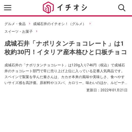
グルメ・食品
成城石井のイチオシ！（グルメ）
スイーツ・お菓子
成城石井「ナポリタンチョコレート」は1
枚約30円！イタリア産本格ひと口板チョコ
成城石井の「ナポリタンチョコレート」は120g入り746円（税込）で成城石
井のチョコレート部門で常に売り上げ上位に入っている定番人気商品です。
スペインで製菓を学んだ秦さんは、カカオ本来の風味や美味しさ、食べやす
いサイズ感を高評価。原材料やコスパ、カロリー、味わいのほか、ルビーチ
ョコレート、335gや1kg入りの大袋、ダークよりもカカオの多いハイカカオ
更新日：
2022年01月21日
チョコレートなど4つの「ナポリタンチョコレート」の種類、販売店やイベン
ト限定商品などについても紹介します。