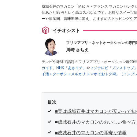
成城石井のマカロン「Mag’M・フランス マカロンセレクシ
個あたり89円という高コスパなんです。お得なスイーツ
ーや原産国、賞味期限に加え、おすすめのトッピングやア
イチオシスト
フリマアプリ・ネットオークションの専門
川崎 さちえ
テレビや雑誌で話題のフリマアプリ・オークション歴20
ガイド
。
NHK「あさイチ」
や
フジテレビ「ノンストップ
イ活＋クーポン＋メルカリ スマホでおトク術』（インプ
キマ時間に効率的に稼ぐ！』（翔泳社刊）
ほか著書多数。
■経歴：2003年、夫が子育てをするために、突然会社を
いた時間でできるオークションに目をつける。しかし、取
品者側にまわり、家の中の物を出品しまくる。出品する物
目次
を生活の一部に取り入れるべく、「ネットオークションや
た消費税増税の社会においては、ネットオークションやフ
■実は成城石井はマカロンが安いって知
点でユーザーとして参加中。
■成城石井のマカロンのおいしい食べ方
■成城石井のマカロンの耳寄り情報