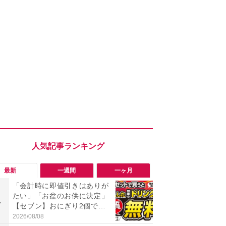
最新
一週間
一ヶ月
「会計時に即値引きはありが
「会計時に
たい」「お盆のお供に決定」
たい」「お
1
1
【セブン】おにぎり2個でド
【セブン】お
リンク1本が実質無料の神企
リンク1本が
2026/08/08
2026/08/08