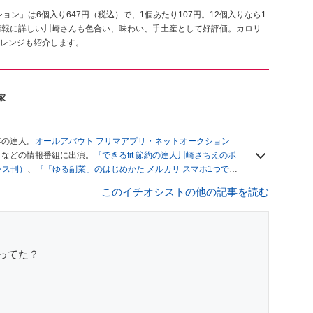
ョン」は6個入り647円（税込）で、1個あたり107円。12個入りなら1
情報に詳しい川崎さんも色合い、味わい、手土産として好評価。カロリ
レンジも紹介します。
家
年の達人。
オールアバウト フリマアプリ・ネットオークション
」
などの情報番組に出演。
『できるfit 節約の達人川崎さちえのポ
レス刊）
、
『「ゆる副業」のはじめかた メルカリ スマホ1つでス
ブログは
「川崎さちえのごちゃまぜ日記」
。
このイチオシストの他の記事を読む
辞める。翌月からの給料が０円になり、家にいながら、しかも空
引の仕方がわからずに、まずは落札者として参加。その後、出
がほぼなくなってからは、仕入れを経験。ネットオークション
フリマアプリは生活のインフラになる」という考えを持つ。ま
リマアプリが家計の救世主になりえると考え、業者とは違う視
ってた？