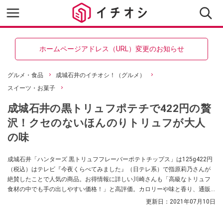
ホームページアドレス（URL）変更のお知らせ
グルメ・食品
成城石井のイチオシ！（グルメ）
スイーツ・お菓子
成城石井の黒トリュフポテチで422円の贅
沢！クセのないほんのりトリュフが大人
の味
成城石井「ハンターズ 黒トリュフフレーバーポテトチップス」は125g422円
（税込）はテレビ『今夜くらべてみました』（日テレ系）で指原莉乃さんが
絶賛したことで人気の商品。お得情報に詳しい川崎さんも「高級なトリュフ
食材の中でも手の出しやすい価格！」と高評価。カロリーや味と香り、通販
情報のほか、トリュフ関連情報もまとめました。
更新日：
2021年07月10日