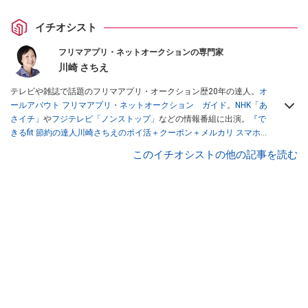
イチオシスト
フリマアプリ・ネットオークションの専門家
川崎 さちえ
テレビや雑誌で話題のフリマアプリ・オークション歴20年の達人。
オ
ールアバウト フリマアプリ・ネットオークション ガイド
。
NHK「あ
さイチ」
や
フジテレビ「ノンストップ」
などの情報番組に出演。
『で
きるfit 節約の達人川崎さちえのポイ活＋クーポン＋メルカリ スマホで
おトク術』（インプレス刊）
、
『「ゆる副業」のはじめかた メルカリ
このイチオシストの他の記事を読む
スマホ1つでスキマ時間に効率的に稼ぐ！』（翔泳社刊）
ほか著書多
数。ブログは
「川崎さちえのごちゃまぜ日記」
。
■経歴：2003年、夫が子育てをするために、突然会社を辞める。翌月
からの給料が０円になり、家にいながら、しかも空いた時間でできる
オークションに目をつける。しかし、取引の仕方がわからずに、まず
は落札者として参加。その後、出品者側にまわり、家の中の物を出品
しまくる。出品する物がほぼなくなってからは、仕入れを経験。ネッ
トオークションを生活の一部に取り入れるべく、「ネットオークショ
ンやフリマアプリは生活のインフラになる」という考えを持つ。また
消費税増税の社会においては、ネットオークションやフリマアプリが
家計の救世主になりえると考え、業者とは違う視点でユーザーとして