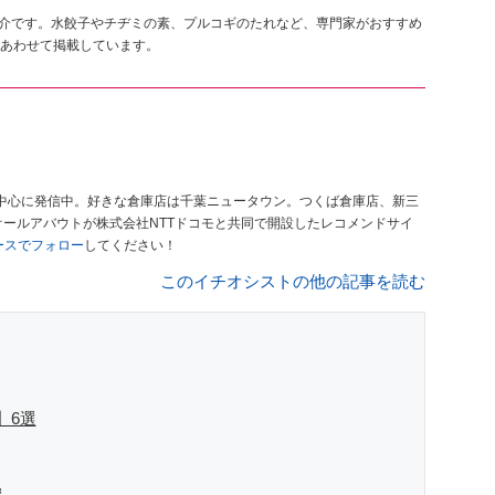
選紹介です。水餃子やチヂミの素、プルコギのたれなど、専門家がおすすめ
あわせて掲載しています。
中心に発信中。好きな倉庫店は千葉ニュータウン。つくば倉庫店、新三
オールアバウトが株式会社NTTドコモと共同で開設したレコメンドサイ
ュースでフォロー
してください！
このイチオシストの他の記事を読む
】6選