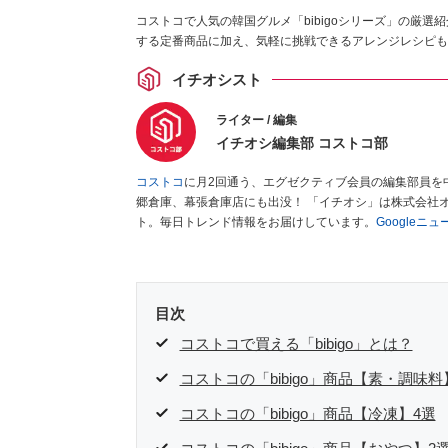
コストコで人気の韓国グルメ「bibigoシリーズ」の厳
する定番商品に加え、気軽に挑戦できるアレンジレシピも
イチオシスト
ライター / 編集
イチオシ編集部 コストコ部
コストコ
に月2回通う、エグゼクティブ会員の編集部員を
郷倉庫、幕張倉庫店にも出没！ 「イチオシ」は株式会社
ト。毎日トレンド情報をお届けしています。
Googleニ
目次
コストコで買える「bibigo」とは？
コストコの「bibigo」商品【素・調味料
コストコの「bibigo」商品【冷凍】4選