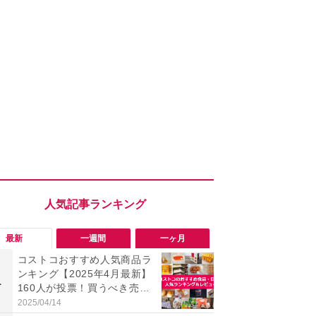
最新
一週間
一ヶ月
コストコおすすめ人気商品ラ
「勝手にデ
ンキング【2025年4月最新】
る!?」Win
1
1
160人が投票！買うべき売れ
オフにして最
筋食品惣菜・日用品雑貨＆セ
身を守る技
2025/04/14
2026/08/05