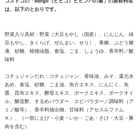
コストコの「bibigo（ビビゴ）ビビンバの素」の原材料名
は、以下のとおりです。
野菜入り具材：野菜（大豆もやし（国産）、にんじん、緑
豆もやし、きくらげ、ぜんまい、せり）、果糖、ぶどう糖
液、砂糖、植物油脂、食塩、ごま、しょうゆ、香辛料／酸
味料
コチュジャンだれ：コチュジャン、香味油、みそ、還元水
あめ、食塩、砂糖、ごま油、魚介エキス、にんにく、魚
醤、昆布エキス、酵母エキス、ポークエキス、ポークオイ
ル、醸造酢、するめパウダー、エビパウダー／調味料（ア
ミノ酸等）、香辛料抽出物、甘味料（アセスルファム
Ｋ）、（一部にえび・小麦・いか・ごあ・さけ・大豆・豚
肉を含む）