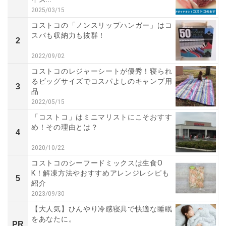
2025/03/15
コストコの「ノンスリップハンガー」はコ
スパも収納力も抜群！
2
2022/09/02
コストコのレジャーシートが優秀！寝られ
るビッグサイズでコスパよしのキャンプ用
3
品
2022/05/15
「コストコ」はミニマリストにこそおすす
め！その理由とは？
4
2020/10/22
コストコのシーフードミックスは生食O
K！解凍方法やおすすめアレンジレシピも
5
紹介
2023/09/30
【大人気】ひんやり冷感寝具で快適な睡眠
をあなたに。
PR