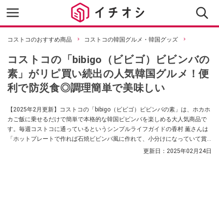
コストコのおすすめ商品
コストコの韓国グルメ・韓国グッズ
コストコの「bibigo（ビビゴ）ビビンバの
素」がリピ買い続出の人気韓国グルメ！便
利で防災食◎調理簡単で美味しい
【2025年2月更新】コストコの「bibigo（ビビゴ）ビビンバの素」は、ホカホ
カご飯に乗せるだけで簡単で本格的な韓国ビビンバを楽しめる大人気商品で
す。毎週コストコに通っているというシンプルライフガイドの香村 薫さんは
「ホットプレートで作れば石焼ビビンバ風に作れて、小分けになっていて賞
味期限も長く、文句なしのおすすめ商品」と太鼓判！ 本場韓国の味を手軽に
更新日：
2025年02月24日
楽しめるという味やアレンジレシピも紹介します。