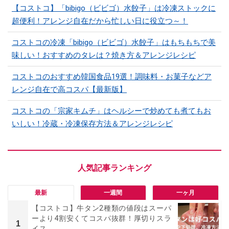
【コストコ】「bibigo（ビビゴ）水餃子」は冷凍ストックに
超便利！アレンジ自在だから忙しい日に役立つ～！
コストコの冷凍「bibigo（ビビゴ）水餃子」はもちもちで美
味しい！おすすめのタレは？焼き方＆アレンジレシピ
コストコのおすすめ韓国食品19選！調味料・お菓子などア
レンジ自在で高コスパ【最新版】
コストコの「宗家キムチ」はヘルシーで炒めても煮てもお
いしい！冷蔵・冷凍保存方法＆アレンジレシピ
最新
一週間
一ヶ月
【コストコ】牛タン2種類の値段はスーパ
ーより4割安くてコスパ抜群！厚切りスラ
1
イス...