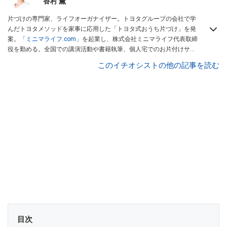
香村 薫
片づけの専門家、ライフオーガナイザー。トヨタグループの会社で学
んだトヨタメソッドを家事に応用した「トヨタ式おうち片づけ」を発
案。
「ミニマライフ.com」
を起業し、株式会社ミニマライフ代表取締
役を勤める。全国での講演活動や書籍執筆、個人宅でのお片付けサポ
ート業務を実施中。
防災士
の資格取得。
このイチオシストの他の記事を読む
目次