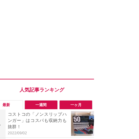
最新
一週間
一ヶ月
コストコの「ノンスリップハ
「勝手にデ
ンガー」はコスパも収納力も
る!?」Win
1
1
抜群！
オフにして最
身を守る技
2022/09/02
2026/08/05