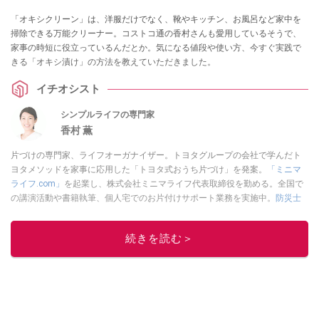
「オキシクリーン」は、洋服だけでなく、靴やキッチン、お風呂など家中を
掃除できる万能クリーナー。コストコ通の香村さんも愛用しているそうで、
家事の時短に役立っているんだとか。気になる値段や使い方、今すぐ実践で
きる「オキシ漬け」の方法を教えていただきました。
イチオシスト
シンプルライフの専門家
香村 薫
片づけの専門家、ライフオーガナイザー。トヨタグループの会社で学んだト
ヨタメソッドを家事に応用した「トヨタ式おうち片づけ」を発案。
「ミニマ
ライフ.com」
を起業し、株式会社ミニマライフ代表取締役を勤める。全国で
の講演活動や書籍執筆、個人宅でのお片付けサポート業務を実施中。
防災士
の資格取得。
このイチオシストの他の記事を読む
続きを読む＞