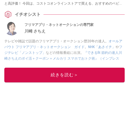
と高評価！ 今回は、コストコオンラインストアで買える、おすすめのベビー
用品・赤ちゃん用品をピックアップ。「粉ミルクなどのベビーフードは買え
イチオシスト
る？」「次回のベビーフェア・セールはいつ？」など、気になる疑問もまと
めました。
フリマアプリ・ネットオークションの専門家
川崎 さちえ
テレビや雑誌で話題のフリマアプリ・オークション歴20年の達人。
オールア
バウト フリマアプリ・ネットオークション ガイド
。
NHK「あさイチ」
や
フ
ジテレビ「ノンストップ」
などの情報番組に出演。
『できるfit 節約の達人川
崎さちえのポイ活＋クーポン＋メルカリ スマホでおトク術』（インプレス
刊）
、
『「ゆる副業」のはじめかた メルカリ スマホ1つでスキマ時間に効率
的に稼ぐ！』（翔泳社刊）
ほか著書多数。ブログは
「川崎さちえのごちゃま
続きを読む＞
ぜ日記」
。
■経歴：2003年、夫が子育てをするために、突然会社を辞める。翌月からの
給料が０円になり、家にいながら、しかも空いた時間でできるオークション
に目をつける。しかし、取引の仕方がわからずに、まずは落札者として参
加。その後、出品者側にまわり、家の中の物を出品しまくる。出品する物が
ほぼなくなってからは、仕入れを経験。ネットオークションを生活の一部に
取り入れるべく、「ネットオークションやフリマアプリは生活のインフラに
なる」という考えを持つ。また消費税増税の社会においては、ネットオーク
ションやフリマアプリが家計の救世主になりえると考え、業者とは違う視点
でユーザーとして参加中。