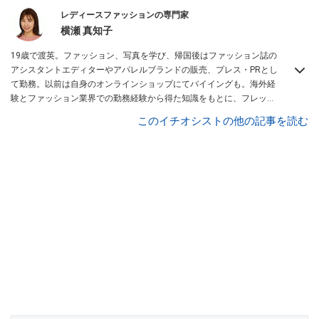
レディースファッションの専門家
横瀬 真知子
19歳で渡英。ファッション、写真を学び、帰国後はファッション誌の
アシスタントエディターやアパレルブランドの販売、プレス・PRとし
て勤務。以前は自身のオンラインショップにてバイイングも。海外経
験とファッション業界での勤務経験から得た知識をもとに、フレッシ
ュなファッション情報をご提供します。
All About レディースファッシ
このイチオシストの他の記事を読む
ョン ガイド
を務める。