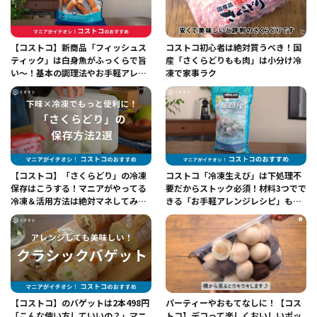
【コストコ】新商品「フィッシュス
コストコ初心者は絶対買うべき！国
ティック」は白身魚がふっくらで旨
産「さくらどりもも肉」は小分け冷
い～！基本の調理法やお手軽アレン
凍で家事ラク
ジレシピを紹介
【コストコ】「さくらどり」の冷凍
コストコ「冷凍生えび」は下処理不
保存はこうする！マニアがやってる
要だからストック必須！材料3つでで
冷凍＆活用方法は絶対マネしてみ
きる「お手軽アレンジレシピ」も紹
て！
介
【コストコ】のバゲットは2本498円
パーティーやおもてなしに！【コス
「こんな使い方していいの？」マニ
トコ】デコって楽しくおいしいポッ