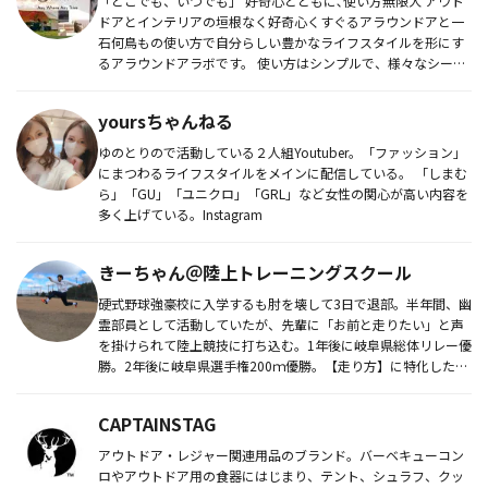
「どこでも、いつでも」 好奇心とともに､使い方無限大 アウト
ドアとインテリアの垣根なく好奇心くすぐるアラウンドアと一
石何鳥もの使い方で自分らしい豊かなライフスタイルを形にす
るアラウンドアラボです。 使い方はシンプルで、様々なシー
ン...
yoursちゃんねる
ゆのとりので活動している２人組Youtuber。「ファッション」
にまつわるライフスタイルをメインに配信している。 「しまむ
ら」「GU」「ユニクロ」「GRL」など女性の関心が高い内容を
多く上げている。Instagram
きーちゃん＠陸上トレーニングスクール
硬式野球強豪校に入学するも肘を壊して3日で退部。半年間、幽
霊部員として活動していたが、先輩に「お前と走りたい」と声
を掛けられて陸上競技に打ち込む。1年後に岐阜県総体リレー優
勝。2年後に岐阜県選手権200ｍ優勝。【走り方】に特化したコ
ンテンツ...
CAPTAINSTAG
アウトドア・レジャー関連用品のブランド。バーベキューコン
ロやアウトドア用の食器にはじまり、テント、シュラフ、クッ