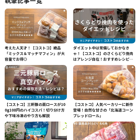
執筆記事一覧
考えた人天才！【コストコ】絶品
ダイエット中は常備しておかなき
「ミックス＆マッチマフィン」が大
ゃ！【コストコ】のさくらどり挽肉
容量でお得◎
はアレンジ自在！おすすめレシピを
ご紹介
【コストコ】三軒豚の肩ロースが10
【コストコ】人気ベーカリーに新作
0g108円のハイコスパ！切り分け方
登場！自然な甘さの「北海道コーン
や下味冷凍のやり方も解説
ブレッドロール」