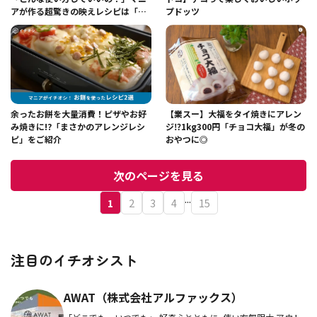
アが作る超驚きの映えレシピは「絶
プドッツ
対マネしたい！」
余ったお餅を大量消費！ピザやお好
【業スー】大福をタイ焼きにアレン
み焼きに!?「まさかのアレンジレシ
ジ⁉1kg300円「チョコ大福」が冬の
ピ」をご紹介
おやつに◎
次のページを見る
...
1
2
3
4
15
注目のイチオシスト
AWAT（株式会社アルファックス）