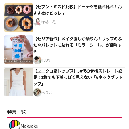
【セブン・ミスド比較】ドーナツを食べ比べ！お
すすめはどっち？
相場一花
【セリア新作】メイク直しが楽ちん！リップのふ
たやパレットに貼れる「ミラーシール」が便利す
ぎ
TSUN
【ユニクロ夏トップス】50代の骨格ストレート必
見！1枚でも下着っぽく見えない「Vネックブラト
ップ」
ちえこ
特集一覧
Makuake