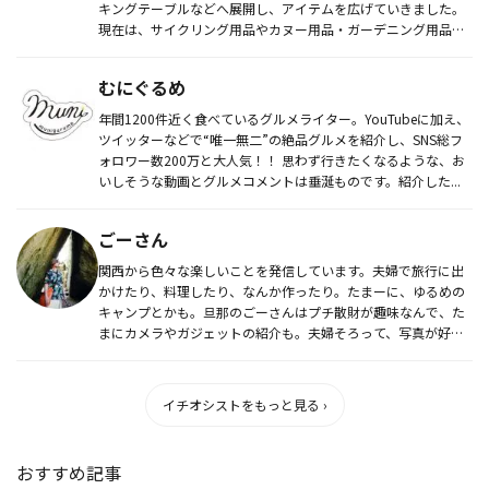
キングテーブルなどへ展開し、アイテムを広げていきました。
現在は、サイクリング用品やカヌー用品・ガーデニング用品に
まで分野を拡...
むにぐるめ
年間1200件近く食べているグルメライター。YouTubeに加え、
ツイッターなどで“唯一無二”の絶品グルメを紹介し、SNS総フ
ォロワー数200万と大人気！！ 思わず行きたくなるような、お
いしそうな動画とグルメコメントは垂涎ものです。紹介した...
ごーさん
関西から色々な楽しいことを発信しています。夫婦で旅行に出
かけたり、料理したり、なんか作ったり。たまーに、ゆるめの
キャンプとかも。旦那のごーさんはプチ散財が趣味なんで、た
まにカメラやガジェットの紹介も。夫婦そろって、写真が好き
です！ たまにワ...
イチオシストをもっと見る ›
おすすめ記事