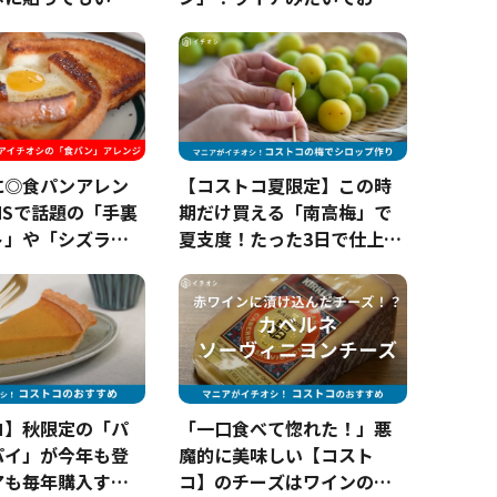
以外の使い方とは
しい世界三大美果！
に◎食パンアレン
【コストコ夏限定】この時
NSで話題の「手裏
期だけ買える「南高梅」で
ト」や「シズラ
夏支度！たった3日で仕上が
全再現レシピも！
る「梅シロップ」の作り方
コ】秋限定の「パ
「一口食べて惚れた！」悪
パイ」が今年も登
魔的に美味しい【コスト
アも毎年購入する
コ】のチーズはワインのお