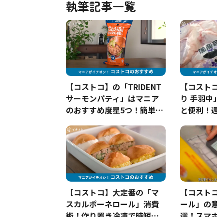
執筆記事一覧
【コストコ】の「TRIDENT
【コスト
サーモンパティ」はマニア
り 手羽中
のおすすめ度星5つ！簡単フ
と便利！
ィッシュバーガーアレンジ
マった激
も紹介
介
【コストコ】大定番の「マ
【コスト
スカルポーネロール」消費
ール」の
術！作り置き冷凍で時短に
選！スマ