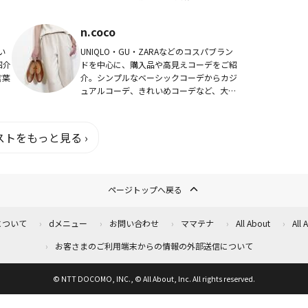
り20万円台から、マイホーム購入。2年で
完済費用を貯める！ All About 家...
n.coco
い
UNIQLO・GU・ZARAなどのコスパブラン
紹介
ドを中心に、購入品や高見えコーデをご紹
言葉
介。シンプルなベーシックコーデからカジ
ュアルコーデ、きれいめコーデなど、大人
 /
の女性らしい着こなしをご提案します。
Instagram：@n.coco、YouT...
トをもっと見る ›
ページトップへ戻る
について
dメニュー
お問い合わせ
ママテナ
All About
All
お客さまのご利用端末からの情報の外部送信について
© NTT DOCOMO, INC., © All About, Inc. All rights reserved.