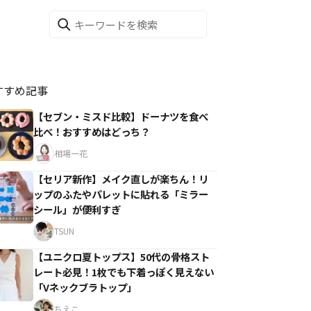
すすめ記事
【セブン・ミスド比較】ドーナツを食べ
比べ！おすすめはどっち？
相場一花
【セリア新作】メイク直しが楽ちん！リ
ップのふたやパレットに貼れる「ミラー
シール」が便利すぎ
TSUN
【ユニクロ夏トップス】50代の骨格スト
レート必見！1枚でも下着っぽく見えない
「Vネックブラトップ」
ちえこ