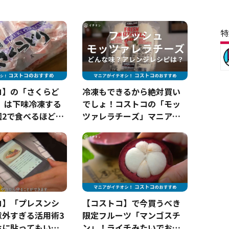
特
コ】の「さくらど
冷凍もできるから絶対買い
」は下味冷凍する
でしょ！コストコの「モッ
週2で食べるほどハ
ツァレラチーズ」マニア考
うまレシピもご紹
案の絶品アレンジレシピも
紹介！
コ】「プレスンシ
【コストコ】で今買うべき
意外すぎる活用術3
限定フルーツ「マンゴスチ
ホに貼ってもいい
ン」！ライチみたいでおい