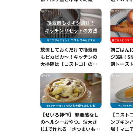
なるアレンジレシピ3選
の!?食品
放置しておくだけで換気扇
朝ごはん
もピカピカ～！キッチンの
ジ3選！S
大掃除は【コストコ】のオ
剣トース
キシクリーンが最強です
ー」の完
【せいろ神作】 罪悪感なし
【コスト
のヘルシーおやつ。油大さ
ンプキン
じ1で作れる「さつまいも蒸
場！マニ