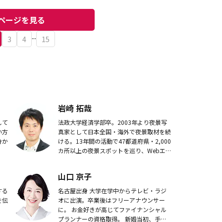
ーツ！保存方法や
供にバッチリ！
紹介
ページを見る
...
3
4
15
岩崎 拓哉
して
法政大学経済学部卒。2003年より夜景写
い方
真家として日本全国・海外で夜景取材を続
分か
ける。13年間の活動で47都道府県・2,000
カ所以上の夜景スポットを巡り、Webエン
ジニアのキャリアも活かして夜景情報サイ
トを運営。現在はメディア出演、出版物
山口 京子
へ...
する
名古屋出身 大学在学中からテレビ・ラジ
を伝
オに出演。卒業後はフリーアナウンサー
に。 お金好きが高じてファイナンシャル
プランナーの資格取得。 新婚当初、手取