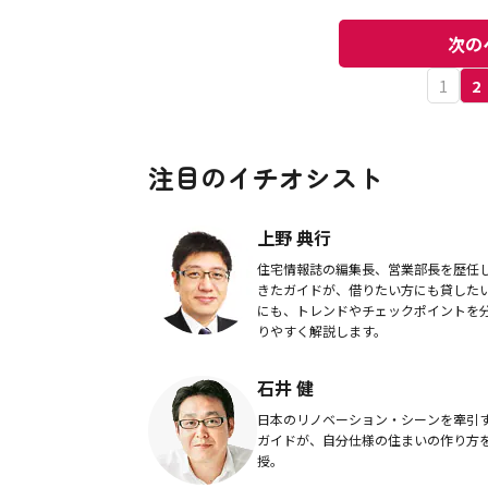
しパン」
絶品スイ
切り方も
次の
1
2
注目のイチオシスト
上野 典行
住宅情報誌の編集長、営業部長を歴任
きたガイドが、借りたい方にも貸した
にも、トレンドやチェックポイントを
りやすく解説します。
石井 健
日本のリノベーション・シーンを牽引
ガイドが、自分仕様の住まいの作り方
授。