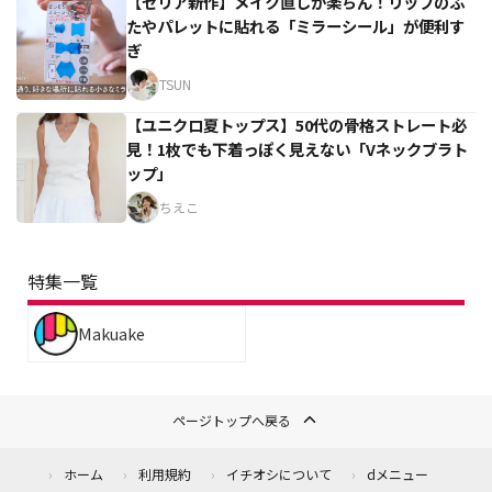
【セリア新作】メイク直しが楽ちん！リップのふ
たやパレットに貼れる「ミラーシール」が便利す
ぎ
TSUN
【ユニクロ夏トップス】50代の骨格ストレート必
見！1枚でも下着っぽく見えない「Vネックブラト
ップ」
ちえこ
特集一覧
Makuake
ページトップへ戻る
ホーム
利用規約
イチオシについて
dメニュー