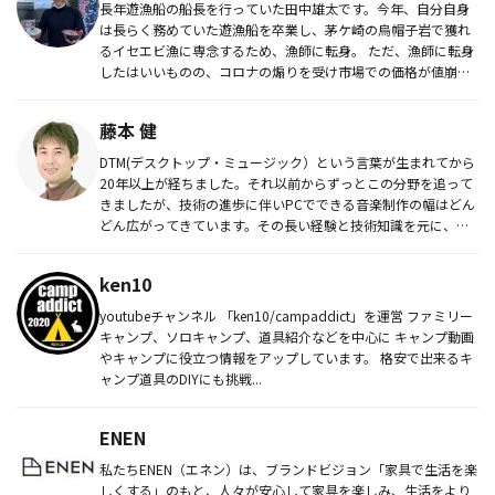
長年遊漁船の船長を行っていた田中雄太です。今年、自分自身
は長らく務めていた遊漁船を卒業し、茅ケ崎の烏帽子岩で獲れ
るイセエビ漁に専念するため、漁師に転身。 ただ、漁師に転身
したはいいものの、コロナの煽りを受け市場での価格が値崩れ
しており、現在...
藤本 健
DTM(デスクトップ・ミュージック）という言葉が生まれてから
20年以上が経ちました。それ以前からずっとこの分野を追って
きましたが、技術の進歩に伴いPCでできる音楽制作の幅はどん
どん広がってきています。その長い経験と技術知識を元に、
DTM・デ...
ken10
youtubeチャンネル 「ken10/campaddict」を運営 ファミリー
キャンプ、ソロキャンプ、道具紹介などを中心に キャンプ動画
やキャンプに役立つ情報をアップしています。 格安で出来るキ
ャンプ道具のDIYにも挑戦...
ENEN
私たちENEN（エネン）は、ブランドビジョン「家具で生活を楽
しくする」のもと、人々が安心して家具を楽しみ、生活をより