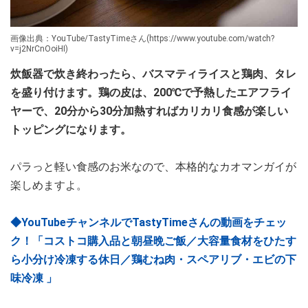
画像出典：YouTube/TastyTimeさん(https://www.youtube.com/watch?
v=j2NrCnOoiHI)
炊飯器で炊き終わったら、バスマティライスと鶏肉、タレ
を盛り付けます。鶏の皮は、200℃で予熱したエアフライ
ヤーで、20分から30分加熱すればカリカリ食感が楽しい
トッピングになります。
パラっと軽い食感のお米なので、本格的なカオマンガイが
楽しめますよ。
◆YouTubeチャンネルでTastyTimeさんの動画をチェッ
ク！「コストコ購入品と朝昼晩ご飯／大容量食材をひたす
ら小分け冷凍する休日／鶏むね肉・スペアリブ・エビの下
味冷凍 」