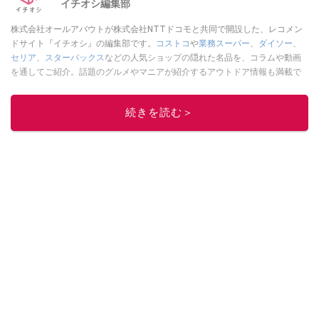
イチオシ編集部
株式会社オールアバウトが株式会社NTTドコモと共同で開設した、レコメン
ドサイト『イチオシ』の編集部です。
コストコ
や
業務スーパー
、
ダイソー
、
セリア
、
スターバックス
などの人気ショップの隠れた名品を、コラムや動画
を通してご紹介。話題のグルメやマニアが紹介するアウトドア情報も満載で
す。配信しているコンテンツは専門家やインフルエンサーが実際に使用して
レビューしています。毎日トレンド情報をお届けしているので、ぜひ
Google
続きを読む＞
ニュースでフォロー
してください！
このイチオシストの他の記事を読む