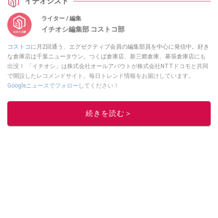
イチオシスト
ライター / 編集
イチオシ編集部 コストコ部
コストコ
に月2回通う、エグゼクティブ会員の編集部員を中心に発信中。好き
な倉庫店は千葉ニュータウン。つくば倉庫店、新三郷倉庫、幕張倉庫店にも
出没！ 「イチオシ」は株式会社オールアバウトが株式会社NTTドコモと共同
で開設したレコメンドサイト。毎日トレンド情報をお届けしています。
Googleニュースでフォロー
してください！
このイチオシストの他の記事を読む
続きを読む＞