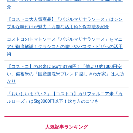
介
【コストコ大人気商品】「バジルマリナラソース」はシン
プルな味付けが魅力！万能な活用術と保存法を紹介
コストコのトマトソース「バジルマリナラソース」をマニ
アが徹底解説！クラシコとの違いやパスタ・ピザへの活用
術
【コストコ】のお米は5kgで3198円！「他より約1000円安
い」備蓄米の「国産無洗米ブレンド 楽しきわが家」は大助
かり
「おいしいまずい？」【コストコ】カリフォルニア米「カ
ルローズ」は5kg3000円以下！炊き方のコツも