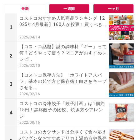
最新
一週間
一ヶ月
コストコおすすめ人気商品ランキング【2
025年4月最新】160人が投票！買うべき...
1
2025/04/14
【コストコ話題】謎の調味料「ギー」って
何？どうやって使う？マニアがおすすめレ
2
シピ...
2026/02/10
【コストコ保存方法】「ホワイトアスパ
ラ」基本の茹で方と保存術！白さをキープ
3
させる...
2026/02/16
コストコの冷凍餃子「餃子計画」は1個約
15円！黒豚餃子の比較、焼き方やアレン
4
ジ
2022/08/16
コストコのカツサンドは分厚くて食べ応え
バツグンなおすすめデリカ！温め方や保存