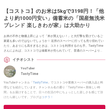
【コストコ】のお米は5kgで3198円！「他
より約1000円安い」備蓄米の「国産無洗米
ブレンド 楽しきわが家」は大助かり
お米の不作と物価上昇によって「米が買えない！」と大打撃を受けているご
家庭も多いのではないでしょうか！ 近所のスーパーに行っても売り切れてい
たり、あまりにも高すぎるときは、コストコを利用するのも手。TastyTime
さんによれば、コストコでは備蓄米が売られていて、普通のスーパーより
1000円以上安く買うことができるのだそう。お得な値段で買えるお米をお探
イチオシスト
しの方はぜひチェックしてみてくださいね。
YouTuber
TastyTime
YouTubeチャンネル「
TastyTime
」でコストコや業務スーパーの購入品と料
理などを紹介しています。チャンネル名の通り「TastyTime＝美味しい時
間」をお届けすることで、日々の生活の中にちょっとした楽しさを感じて頂
けたら嬉しいです。ブログは
コチラ！
このイチオシストの他の記事を読む