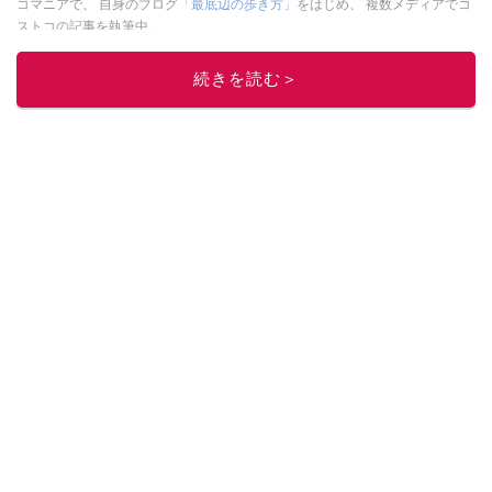
コマニアで、 自身のブログ
「最底辺の歩き方」
をはじめ、 複数メディアでコ
ストコの記事を執筆中。
このイチオシストの他の記事を読む
続きを読む＞