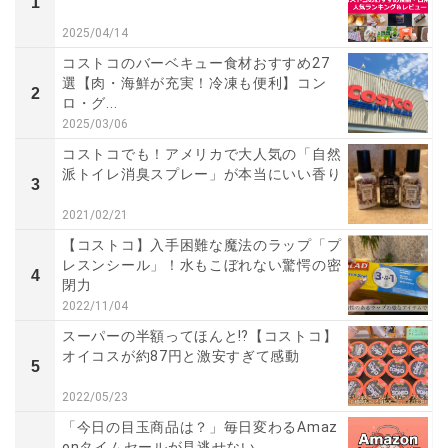
1
2025/04/14
コストコのバーベキュー食材おすすめ27
選【肉・海鮮が充実！冷凍も便利】コン
2
ロ・グ...
2025/03/06
コストコでも！アメリカで大人気の「自然
派トイレ消臭スプレー」が本当にいい香り
3
2021/02/21
【コストコ】入手困難な魔法のラップ「プ
レスンシール」！水もこぼれない驚愕の密
4
閉力
2022/11/04
スーパーの半額ってほんと⁉【コストコ】
オイコスが約87円と激安すぎて感動
5
2022/05/23
「今日の目玉商品は？」毎日変わるAmaz
onタイムセールが見逃せない