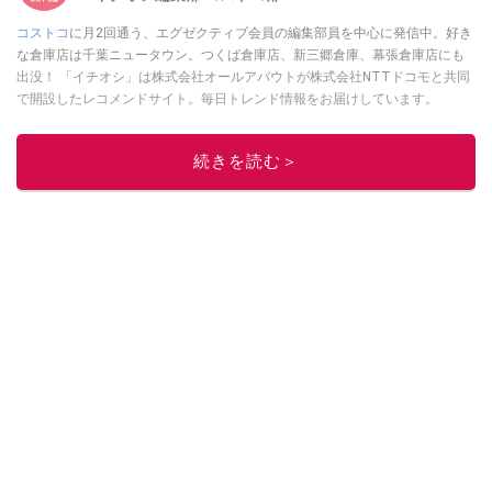
コストコ
に月2回通う、エグゼクティブ会員の編集部員を中心に発信中。好き
な倉庫店は千葉ニュータウン。つくば倉庫店、新三郷倉庫、幕張倉庫店にも
出没！ 「イチオシ」は株式会社オールアバウトが株式会社NTTドコモと共同
で開設したレコメンドサイト。毎日トレンド情報をお届けしています。
Googleニュースでフォロー
してください！
このイチオシストの他の記事を読む
続きを読む＞