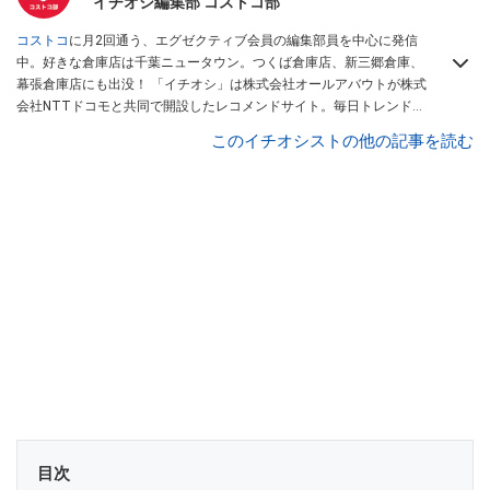
イチオシ編集部 コストコ部
コストコ
に月2回通う、エグゼクティブ会員の編集部員を中心に発信
中。好きな倉庫店は千葉ニュータウン。つくば倉庫店、新三郷倉庫、
幕張倉庫店にも出没！ 「イチオシ」は株式会社オールアバウトが株式
会社NTTドコモと共同で開設したレコメンドサイト。毎日トレンド情
報をお届けしています。
Googleニュースでフォロー
してください！
このイチオシストの他の記事を読む
目次