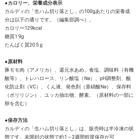
●カロリー、栄養成分表示
カルディの「生ハム切り落とし」の100gあたりの栄養成
分は以下の通りです。（編集部調べ）。
カロリー129kcal
糖質1.9g
たんぱく質20.5ｇ
●原材料
豚モモ肉（アメリカ）、還元水あめ、食塩、調味料（有機
酸等）、トレハロース、リン酸塩（Na）、pH調整剤、酸
化防止剤（V.C）、くん液、発色剤（亜硝酸Na）、保存料
（ポリリジン）、ユッカ抽出物、酵素、（原材料の一部に
卵を含む）
●保存方法
カルディの「生ハム切り落とし」は、販売時は半冷凍の状
態です。未開封の状態で約1～2週間程度保存が可