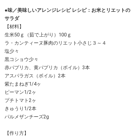
●味／美味しいアレンジレシピ
レシピ：お米とリエットの
サラダ
【材料】
生米50ｇ（茹で上がり）100ｇ
ラ・カンティーヌ豚肉のリエット小さじ３～４
塩少々
黒コショウ少々
赤パプリカ、黄パプリカ（ボイル）3本
アスパラガス（ボイル）2本
紫たまねぎ1/4ヶ
ピーマン1/2ヶ
プチトマト2ヶ
きゅうり1/2本
パルメザンチーズ2g
【作り方】