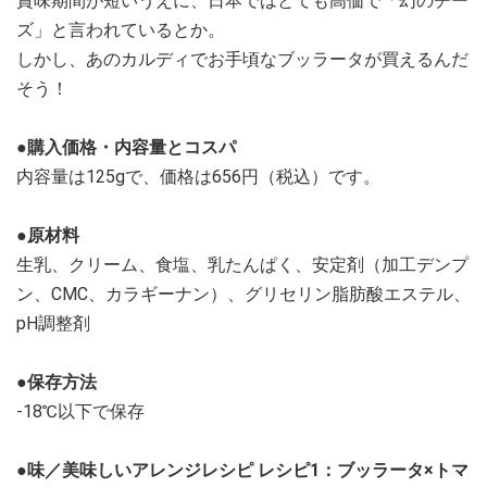
賞味期間が短いうえに、日本ではとても高価で「幻のチー
ズ」と言われているとか。
しかし、あのカルディでお手頃なブッラータが買えるんだ
そう！
●購入価格・内容量とコスパ
内容量は125gで、価格は656円（税込）です。
●原材料
生乳、クリーム、食塩、乳たんぱく、安定剤（加工デンプ
ン、CMC、カラギーナン）、グリセリン脂肪酸エステル、
pH調整剤
●保存方法
-18℃以下で保存
●味／美味しいアレンジレシピ
レシピ1：ブッラータ×トマ