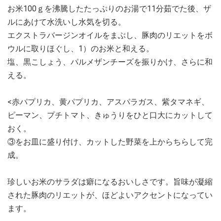
お米100ｇを沸騰したたっぷりのお湯で11分茹でた後、ザ
ルにあけて水洗いし水気を切る。
エクストラバージンオイルをまぶし、豚肉のリエットをボ
ウルに取りほぐし、1）のお米と和える。
塩、黒こしょう、パルメザンチーズを振りかけ、さらに和
える。
<赤パプリカ、黄パプリカ、アスパラガス、紫タマネギ、
ピーマン、プチトマト、きゅうりをひと口大にカットして
おく。
③をお皿に盛り付け、カットした野菜を上からちらして完
成。
珍しいお米のサラダは癖になるおいしさです。旨味が凝縮
された豚肉のリエットが、ほどよいアクセントになってい
ます。