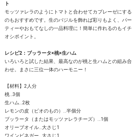
ト
モッツァレラのようにトマトと合わせてカプレーゼにする
のもおすすめです。生のバジルを飾れば彩りもよく、パー
ティーやおもてなしの一品料理に！簡単に作れるのもイチ
オシポイント。
レシピ2：ブッラータ×桃×生ハム
いろいろと試した結果、最高なのが桃と生ハムとの組み合
わせ。まさに三位一体のハーモニー！
【材料】2人分
桃…3個
生ハム…2枚
レモンの皮（ビオのもの）…半個分
ブッラータ（またはモッツァレラチーズ）…1個
オリーブオイル…大さじ1
ワインビネガー…大さじ1