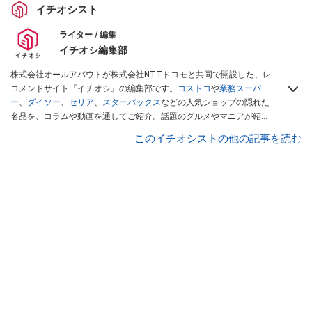
イチオシスト
ライター / 編集
イチオシ編集部
株式会社オールアバウトが株式会社NTTドコモと共同で開設した、レ
コメンドサイト『イチオシ』の編集部です。
コストコ
や
業務スーパ
ー
、
ダイソー
、
セリア
、
スターバックス
などの人気ショップの隠れた
名品を、コラムや動画を通してご紹介。話題のグルメやマニアが紹介
するアウトドア情報も満載です。配信しているコンテンツは専門家や
このイチオシストの他の記事を読む
インフルエンサーが実際に使用してレビューしています。毎日トレン
ド情報をお届けしているので、ぜひ
Googleニュースでフォロー
してく
ださい！