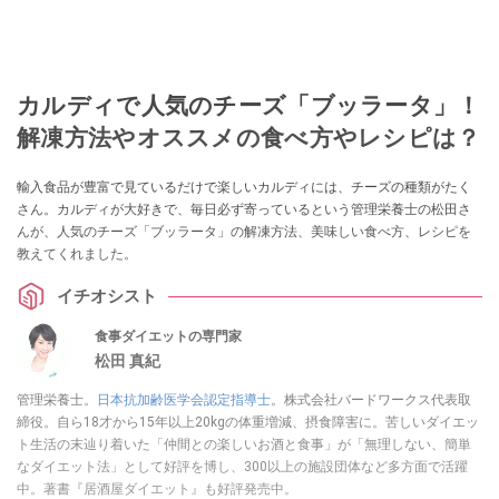
カルディで人気のチーズ「ブッラータ」！
解凍方法やオススメの食べ方やレシピは？
輸入食品が豊富で見ているだけで楽しいカルディには、チーズの種類がたく
さん。カルディが大好きで、毎日必ず寄っているという管理栄養士の松田さ
んが、人気のチーズ「ブッラータ」の解凍方法、美味しい食べ方、レシピを
教えてくれました。
イチオシスト
食事ダイエットの専門家
松田 真紀
管理栄養士。
日本抗加齢医学会認定指導士
。株式会社バードワークス代表取
締役。自ら18才から15年以上20kgの体重増減、摂食障害に。苦しいダイエッ
ト生活の末辿り着いた「仲間との楽しいお酒と食事」が「無理しない、簡単
なダイエット法」として好評を博し、300以上の施設団体など多方面で活躍
中。著書『居酒屋ダイエット』も好評発売中。