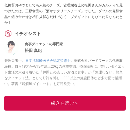
低糖質おやつとしても人気のチーズ。管理栄養士の松田さんがカルディで見
つけたのは、三原食品の「酒かすクリームチーズ」でした。ダブルの発酵食
品の組み合わせは相性抜群なだけでなく、プチギフトにもぴったりなんだと
か！
イチオシスト
食事ダイエットの専門家
松田 真紀
管理栄養士。
日本抗加齢医学会認定指導士
。株式会社バードワークス代表取
締役。自ら18才から15年以上20kgの体重増減、摂食障害に。苦しいダイエッ
ト生活の末辿り着いた「仲間との楽しいお酒と食事」が「無理しない、簡単
なダイエット法」として好評を博し、300以上の施設団体など多方面で活躍
中。著書『居酒屋ダイエット』も好評発売中。
このイチオシストの他の記事を読む
続きを読む＞