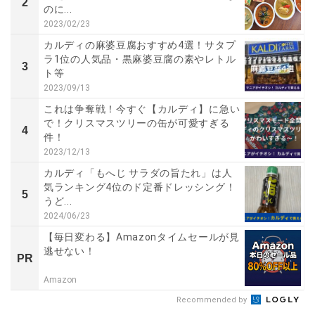
2
のに...
2023/02/23
カルディの麻婆豆腐おすすめ4選！サタプ
ラ1位の人気品・黒麻婆豆腐の素やレトル
3
ト等
2023/09/13
これは争奪戦！今すぐ【カルディ】に急い
で！クリスマスツリーの缶が可愛すぎる
4
件！
2023/12/13
カルディ「もへじ サラダの旨たれ」は人
気ランキング4位のド定番ドレッシング！
5
うど...
2024/06/23
【毎日変わる】Amazonタイムセールが見
逃せない！
PR
Amazon
Recommended by