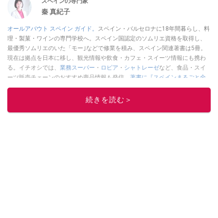
スペインの専門家
秦 真紀子
オールアバウト スペイン ガイド。
スペイン・バルセロナに18年間暮らし、料
理・製菓・ワインの専門学校へ。スペイン国認定のソムリエ資格を取得し、
最優秀ソムリエのいた「モー｣などで修業を積み、スペイン関連著書は5冊。
現在は拠点を日本に移し、観光情報や飲食・カフェ・スイーツ情報にも携わ
る。イチオシでは、
業務スーパー
・
ロピア
・
シャトレーゼ
など、食品・スイ
ーツ販売チェーンのおすすめ商品情報も発信。
著書に『スペインまるごと全
17州おいしい旅』（‎産業編集センター刊）ほか。
■経歴：ワイナリーツアー
ガイドや、飲食関連の方の視察旅行のコーディネートやガイド、スペインの
続きを読む＞
食についての講演などの経験あり。2004年より「カフェ・スイーツ」（柴田
書店）、「料理通信」（料理通信社）をはじめ、日本の雑誌やWEBサイト
に、ガストロノミー、観光、文化などについて執筆。ガイドブックの取材の
コーディネートや執筆、著書5冊あり。 現在は、拠点をバルセロナから日本に
移し、スペイン関連だけでなく日本の観光情報や飲食店についてのコンテン
ツの執筆や、広報PR、出版プロデュースなどを行う。 ■寄稿雑誌……料理通
信、カフェ・スイーツ、TARZANなど ■寄稿サイト……ぐるなびプロ、Drink
planetなど ■取材コーディネート……るるぶスペイン／ララチッタ／aruco／地
球の歩き方ほか。
このイチオシストの他の記事を読む