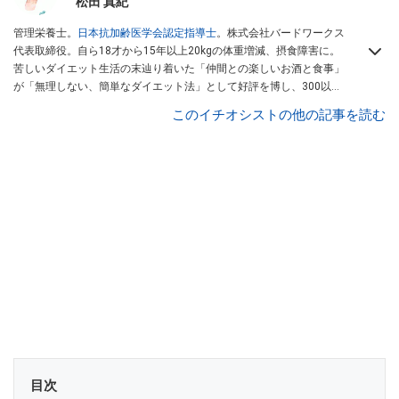
松田 真紀
管理栄養士。
日本抗加齢医学会認定指導士
。株式会社バードワークス
代表取締役。自ら18才から15年以上20kgの体重増減、摂食障害に。
苦しいダイエット生活の末辿り着いた「仲間との楽しいお酒と食事」
が「無理しない、簡単なダイエット法」として好評を博し、300以上
の施設団体など多方面で活躍中。著書『居酒屋ダイエット』も好評発
このイチオシストの他の記事を読む
売中。
目次