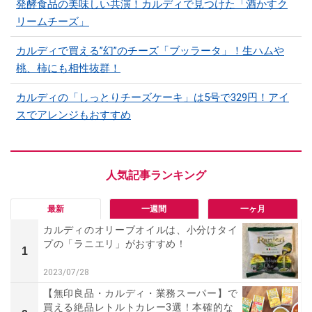
発酵食品の美味しい共演！カルディで見つけた「酒かすク
リームチーズ」
カルディで買える”幻”のチーズ「ブッラータ」！生ハムや
桃、柿にも相性抜群！
カルディの「しっとりチーズケーキ」は5号で329円！アイ
スでアレンジもおすすめ
最新
一週間
一ヶ月
カルディのオリーブオイルは、小分けタイ
プの「ラニエリ」がおすすめ！
1
2023/07/28
【無印良品・カルディ・業務スーパー】で
買える絶品レトルトカレー3選！本確的な