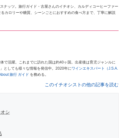
スナッツ。旅行ガイド・古屋さんのイチオシ、カルディコーヒーファー
なるカロリーや糖質、シーンごとにおすすめの食べ方まで、丁寧に解説
媒体で活躍。これまでに訪れた国は約40ヶ国。出産後は育児ジャンルに
」としても様々な情報を発信中。2020年に
ワインエキスパート（J.S.A.
l About 旅行 ガイド
を務める。
このイチオシストの他の記事を読む
チオシ
品