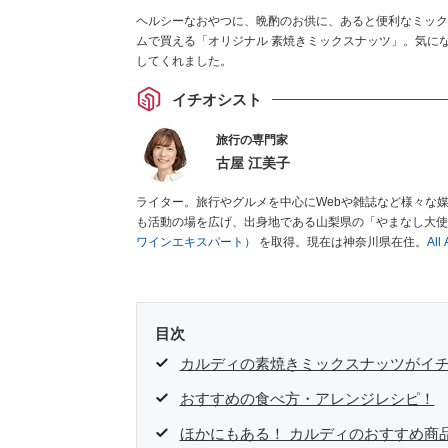
ヘルシーなおやつに、晩酌のお供に、あると便利なミック
ムで買える「オリジナル 素焼きミックスナッツ」。気に
してくれました。
イチオシスト
旅行の専門家
古屋 江美子
ライター。旅行やグルメを中心にWebや雑誌など様々な
も活動の場を広げ、出身地である山梨県の「やまなし大使
ワインエキスパート）
を取得。現在は神奈川県在住。
Al
目次
カルディの素焼きミックスナッツがイ
おすすめの食べ方・アレンジレシピ！
ほかにもある！ カルディのおすすめ商