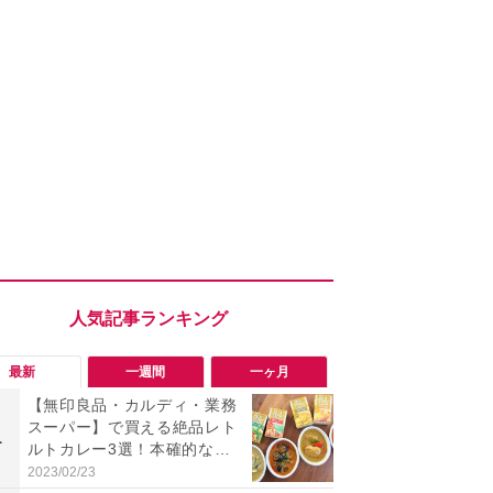
最新
一週間
一ヶ月
【無印良品・カルディ・業務
「勝手にデ
スーパー】で買える絶品レト
る!?」Win
1
1
ルトカレー3選！本確的なの
オフにして最
に1食55円の激安商品も
身を守る技
2023/02/23
2026/08/05