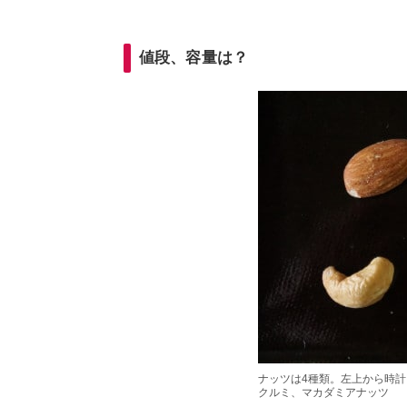
値段、容量は？
ナッツは4種類。左上から時
クルミ、マカダミアナッツ