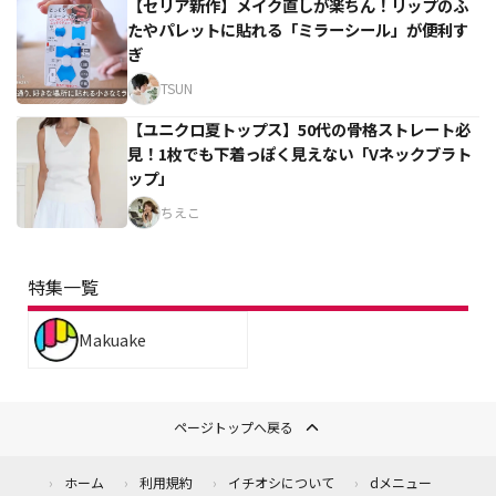
【セリア新作】メイク直しが楽ちん！リップのふ
たやパレットに貼れる「ミラーシール」が便利す
ぎ
TSUN
【ユニクロ夏トップス】50代の骨格ストレート必
見！1枚でも下着っぽく見えない「Vネックブラト
ップ」
ちえこ
特集一覧
Makuake
ページトップへ戻る
ホーム
利用規約
イチオシについて
dメニュー