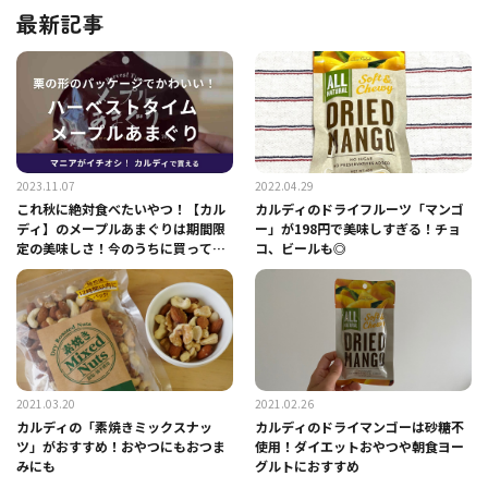
最新記事
2023.11.07
2022.04.29
これ秋に絶対食べたいやつ！【カル
カルディのドライフルーツ「マンゴ
ディ】のメープルあまぐりは期間限
ー」が198円で美味しすぎる！チョ
定の美味しさ！今のうちに買ってみ
コ、ビールも◎
て◎
2021.03.20
2021.02.26
カルディの「素焼きミックスナッ
カルディのドライマンゴーは砂糖不
ツ」がおすすめ！おやつにもおつま
使用！ダイエットおやつや朝食ヨー
みにも
グルトにおすすめ