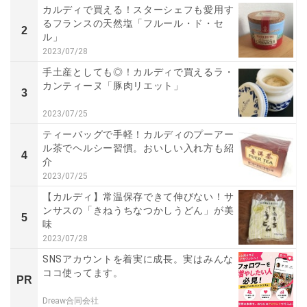
カルディで買える！スターシェフも愛用す
るフランスの天然塩「フルール・ド・セ
2
ル」
2023/07/28
手土産としても◎！カルディで買えるラ・
カンティーヌ「豚肉リエット」
3
2023/07/25
ティーバッグで手軽！カルディのプーアー
ル茶でヘルシー習慣。おいしい入れ方も紹
4
介
2023/07/25
【カルディ】常温保存できて伸びない！サ
ンサスの「きねうちなつかしうどん」が美
5
味
2023/07/28
SNSアカウントを着実に成長。実はみんな
ココ使ってます。
PR
Dreaw合同会社