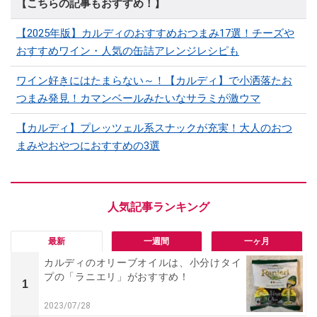
【こちらの記事もおすすめ！】
【2025年版】カルディのおすすめおつまみ17選！チーズや
おすすめワイン・人気の缶詰アレンジレシピも
ワイン好きにはたまらない～！【カルディ】で小洒落たお
つまみ発見！カマンベールみたいなサラミが激ウマ
【カルディ】プレッツェル系スナックが充実！大人のおつ
まみやおやつにおすすめの3選
最新
一週間
一ヶ月
カルディのオリーブオイルは、小分けタイ
プの「ラニエリ」がおすすめ！
1
2023/07/28