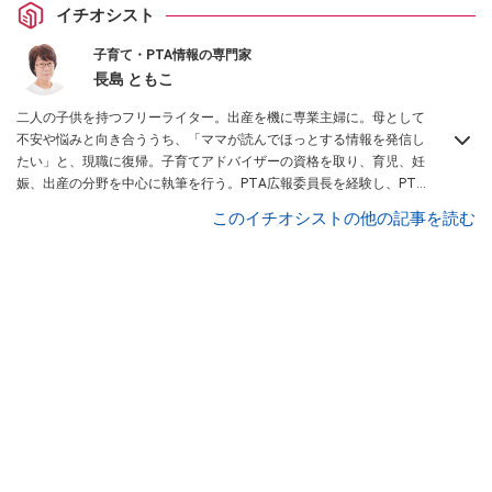
イチオシスト
子育て・PTA情報の専門家
長島 ともこ
二人の子供を持つフリーライター。出産を機に専業主婦に。母として
不安や悩みと向き合ううち、「ママが読んでほっとする情報を発信し
たい」と、現職に復帰。子育てアドバイザーの資格を取り、育児、妊
娠、出産の分野を中心に執筆を行う。PTA広報委員長を経験し、PTA
関連書籍
「卒対を楽しくラクに乗り切る本」
などを出版。
このイチオシストの他の記事を読む