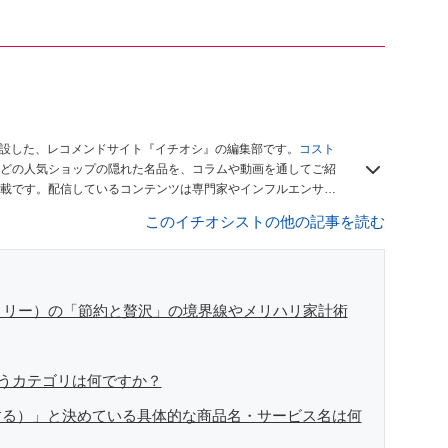
開設した、レコメンドサイト『イチオシ』の編集部です。
コスト
どの人気ショップの隠れた名品を、コラムや動画を通してご紹
載です。配信しているコンテンツは専門家やインフルエンサー
をお届けしているので、ぜひ
Googleニュースでフォロー
してく
このイチオシストの他の記事を読む
ミリー）の「節約と贅沢」の境界線やメリハリ家計術
思うカテゴリは何ですか？
する）」と決めている具体的な商品名・サービス名は何