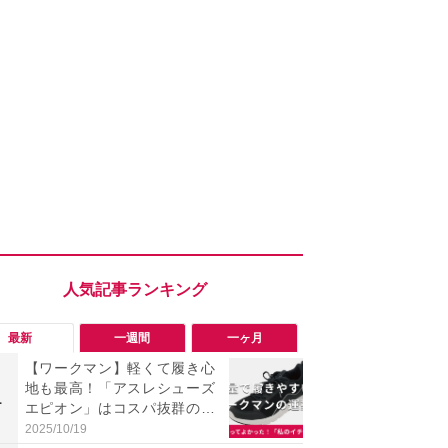
最新
一週間
一ヶ月
【ワークマン】軽くて履き心
「ヤバい！
地も最高！「アスレシューズ
った…」と
1
1
エピオン」はコスパ抜群の運
【7月30日G
動靴（40代男性）
更】内容を
2025/10/19
2026/07/31