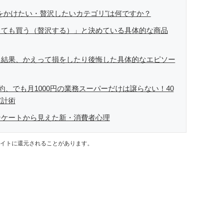
をかけたい・贅沢したいカテゴリ"は何ですか？
くても買う（贅沢する）」と決めている具体的な商品
た結果、かえって損をしたり後悔した具体的なエピソー
約、でも月1000円の業務スーパーだけは譲らない！40
家計術
ンケートから見えた新・消費者心理
イトに還元されることがあります。