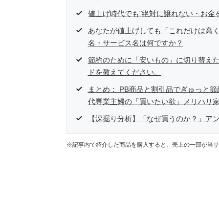
値上げ時代でも"絶対に譲れない・お金
あなたが値上げしても「これだけは高
名・サービス名は何ですか？
節約のために「安いもの」に切り替え
ドを教えてください。
まとめ： PB商品と割引品でぎゅっと節
代専業主婦の「買いたい欲」メリハリ
【深掘り分析】「なぜ買うのか？」ア
※記事内で紹介した商品を購入すると、売上の一部が当サ