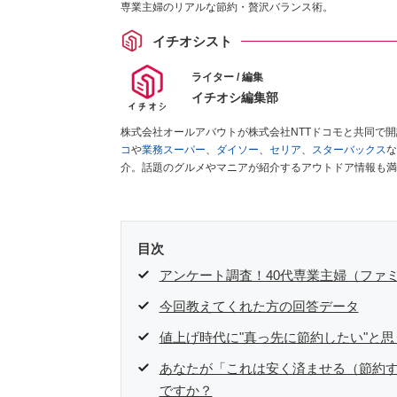
専業主婦のリアルな節約・贅沢バランス術。
イチオシスト
ライター / 編集
イチオシ編集部
株式会社オールアバウトが株式会社NTTドコモと共同で
コ
や
業務スーパー
、
ダイソー
、
セリア
、
スターバックス
な
介。話題のグルメやマニアが紹介するアウトドア情報も満
が実際に使用してレビューしています。毎日トレンド情報
ださい！
目次
アンケート調査！40代専業主婦（ファ
今回教えてくれた方の回答データ
値上げ時代に"真っ先に節約したい"と
あなたが「これは安く済ませる（節約
ですか？