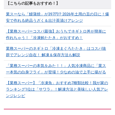
【こちらの記事もおすすめ！】
業スーなら「鰻蒲焼」が397円!? 2026年土用の丑の日に！爆
安で作れる絶品うざく＆出汁茶漬けアレンジ
【業務スーパーコスパ最強】おうちでネギトロ丼が簡単に
作れちゃう！「冷凍鮪たたき」がおすすめ！
業務スーパーのネギトロ「冷凍まぐろたたき」はコスパ抜
群でアレンジ自在！ 解凍＆保存方法も解説
「業務スーパーの本気をみた！！」人気冷凍商品に「業ス
ー本気の白身フライ」が登場！少なめの油で上手に揚がる
【業務スーパー】「冷凍魚」おすすめ7種類比較！我が家の
ランキング1位は「サワラ」！解凍方法と美味しい人気アレ
ンジレシピ