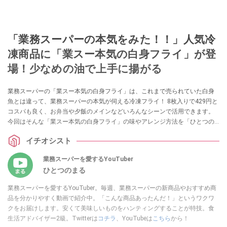
「業務スーパーの本気をみた！！」人気冷
凍商品に「業スー本気の白身フライ」が登
場！少なめの油で上手に揚がる
業務スーパーの「業スー本気の白身フライ」は、これまで売られていた白身
魚とは違って、業務スーパーの本気が伺える冷凍フライ！ 8枚入りで429円と
コスパも良く、お弁当や夕飯のメインなどいろんなシーンで活用できます。
今回はそんな「業スー本気の白身フライ」の味やアレンジ方法を「ひとつの
まる」さんが紹介してくれました。フィッシュフライをよく作るという方は
イチオシスト
ぜひ参考にしてみてくださいね。
業務スーパーを愛するYouTuber
ひとつのまる
業務スーパーを愛するYouTuber。毎週、業務スーパーの新商品やおすすめ商
品を分かりやすく動画で紹介中。「こんな商品あったんだ！」というワクワ
クをお届けします。安くて美味しいものをハンティングすることが特技。食
生活アドバイザー2級。Twitterは
コチラ
、YouTubeは
こちら
から！