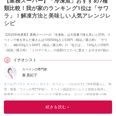
【業務スーパー】「冷凍魚」おすすめ7種
類比較！我が家のランキング1位は「サワ
ラ」！解凍方法と美味しい人気アレンジレ
シピ
【2025年秋更新】業務スーパーの「冷凍魚」は大容量で味も良いと評判。ス
ペインで食を学んだ秦さんは10切500g入り538円（税込／購入時）「サワ
ラ」、4枚320g入り300円（税込／購入時）の「塩さば」、150g入り298円
（税抜／購入時）「トロサーモン」の抜群のコスパに驚き！ おすすめ7銭から
解凍方法、味、簡単アレンジレシピまでレビューします。
イチオシスト
スペインの専門家
秦 真紀子
オールアバウト スペイン ガイド。
スペイン・バルセロナに18年間暮らし、料
理・製菓・ワインの専門学校へ。スペイン国認定のソムリエ資格を取得し、
最優秀ソムリエのいた「モー｣などで修業を積み、スペイン関連著書は5冊。
現在は拠点を日本に移し、観光情報や飲食・カフェ・スイーツ情報にも携わ
る。イチオシでは、
業務スーパー
・
ロピア
・
シャトレーゼ
など、食品・スイ
続きを読む＞
ーツ販売チェーンのおすすめ商品情報も発信。
著書に『スペインまるごと全
17州おいしい旅』（‎産業編集センター刊）ほか。
■経歴：ワイナリーツアー