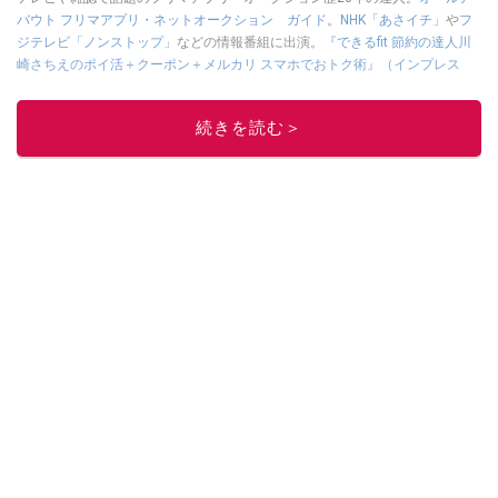
バウト フリマアプリ・ネットオークション ガイド
。
NHK「あさイチ」
や
フ
ジテレビ「ノンストップ」
などの情報番組に出演。
『できるfit 節約の達人川
崎さちえのポイ活＋クーポン＋メルカリ スマホでおトク術』（インプレス
刊）
、
『「ゆる副業」のはじめかた メルカリ スマホ1つでスキマ時間に効率
的に稼ぐ！』（翔泳社刊）
ほか著書多数。ブログは
「川崎さちえのごちゃま
続きを読む＞
ぜ日記」
。
■経歴：2003年、夫が子育てをするために、突然会社を辞める。翌月からの
給料が０円になり、家にいながら、しかも空いた時間でできるオークション
に目をつける。しかし、取引の仕方がわからずに、まずは落札者として参
加。その後、出品者側にまわり、家の中の物を出品しまくる。出品する物が
ほぼなくなってからは、仕入れを経験。ネットオークションを生活の一部に
取り入れるべく、「ネットオークションやフリマアプリは生活のインフラに
なる」という考えを持つ。また消費税増税の社会においては、ネットオーク
ションやフリマアプリが家計の救世主になりえると考え、業者とは違う視点
でユーザーとして参加中。
このイチオシストの他の記事を読む