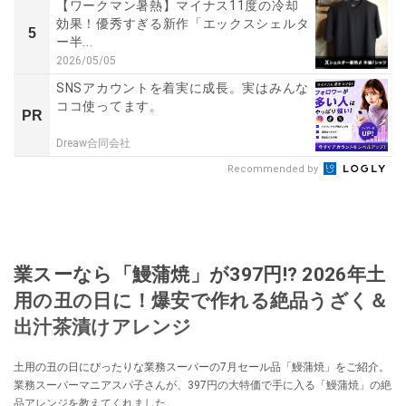
【ワークマン暑熱】マイナス11度の冷却
効果！優秀すぎる新作「エックスシェルタ
5
ー半...
2026/05/05
SNSアカウントを着実に成長。実はみんな
ココ使ってます。
PR
Dreaw合同会社
Recommended by
業スーなら「鰻蒲焼」が397円!? 2026年土
用の丑の日に！爆安で作れる絶品うざく＆
出汁茶漬けアレンジ
土用の丑の日にぴったりな業務スーパーの7月セール品「鰻蒲焼」をご紹介。
業務スーパーマニアスパ子さんが、397円の大特価で手に入る「鰻蒲焼」の絶
品アレンジを教えてくれました。