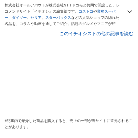
株式会社オールアバウトが株式会社NTTドコモと共同で開設した、レ
コメンドサイト『イチオシ』の編集部です。
コストコ
や
業務スーパ
ー
、
ダイソー
、
セリア
、
スターバックス
などの人気ショップの隠れた
名品を、コラムや動画を通してご紹介。話題のグルメやマニアが紹介
するアウトドア情報も満載です。配信しているコンテンツは専門家や
このイチオシストの他の記事を読む
インフルエンサーが実際に使用してレビューしています。毎日トレン
ド情報をお届けしているので、ぜひ
Googleニュースでフォロー
してく
ださい！
※記事内で紹介した商品を購入すると、売上の一部が当サイトに還元されるこ
とがあります。