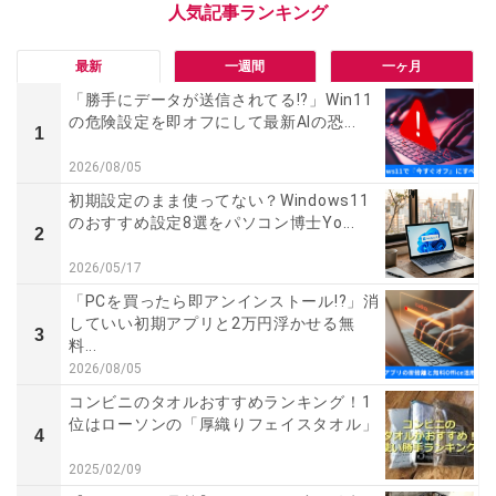
最新
一週間
一ヶ月
「勝手にデータが送信されてる!?」Win11
の危険設定を即オフにして最新AIの恐...
1
2026/08/05
初期設定のまま使ってない？Windows11
のおすすめ設定8選をパソコン博士Yo...
2
2026/05/17
「PCを買ったら即アンインストール!?」消
していい初期アプリと2万円浮かせる無
3
料...
2026/08/05
コンビニのタオルおすすめランキング！1
位はローソンの「厚織りフェイスタオル」
4
2025/02/09