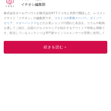
イチオシ編集部
株式会社オールアバウトが株式会社NTTドコモと共同で開設した、レコメン
ドサイト『イチオシ』の編集部です。
コストコ
や
業務スーパー
、
ダイソー
、
セリア
、
スターバックス
などの人気ショップの隠れた名品を、コラムや動画
を通してご紹介。話題のグルメやマニアが紹介するアウトドア情報も満載で
す。配信しているコンテンツは専門家やインフルエンサーが実際に使用して
レビューしています。毎日トレンド情報をお届けしているので、ぜひ
Google
ニュースでフォロー
してください！
続きを読む＞
このイチオシストの他の記事を読む