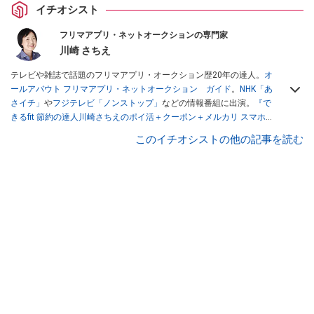
イチオシスト
フリマアプリ・ネットオークションの専門家
川崎 さちえ
テレビや雑誌で話題のフリマアプリ・オークション歴20年の達人。
オ
ールアバウト フリマアプリ・ネットオークション ガイド
。
NHK「あ
さイチ」
や
フジテレビ「ノンストップ」
などの情報番組に出演。
『で
きるfit 節約の達人川崎さちえのポイ活＋クーポン＋メルカリ スマホで
おトク術』（インプレス刊）
、
『「ゆる副業」のはじめかた メルカリ
このイチオシストの他の記事を読む
スマホ1つでスキマ時間に効率的に稼ぐ！』（翔泳社刊）
ほか著書多
数。ブログは
「川崎さちえのごちゃまぜ日記」
。
■経歴：2003年、夫が子育てをするために、突然会社を辞める。翌月
からの給料が０円になり、家にいながら、しかも空いた時間でできる
オークションに目をつける。しかし、取引の仕方がわからずに、まず
は落札者として参加。その後、出品者側にまわり、家の中の物を出品
しまくる。出品する物がほぼなくなってからは、仕入れを経験。ネッ
トオークションを生活の一部に取り入れるべく、「ネットオークショ
ンやフリマアプリは生活のインフラになる」という考えを持つ。また
消費税増税の社会においては、ネットオークションやフリマアプリが
家計の救世主になりえると考え、業者とは違う視点でユーザーとして
参加中。