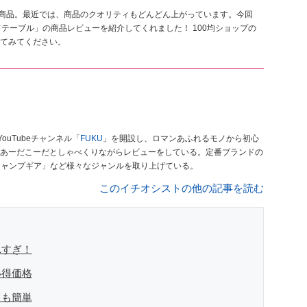
の商品。最近では、商品のクオリティもどんどん上がっています。今回
イドテーブル」の商品レビューを紹介してくれました！ 100均ショップの
てみてください。
ouTubeチャンネル「
FUKU
」を開設し、ロマンあふれるモノから初心
あーだこーだとしゃべくりながらレビューをしている。定番ブランドの
キャンプギア」など様々なジャンルを取り上げている。
このイチオシストの他の記事を読む
れすぎ！
い得価格
ても簡単