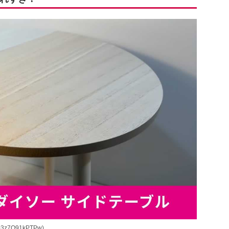
=3z7Q91kPTPw)