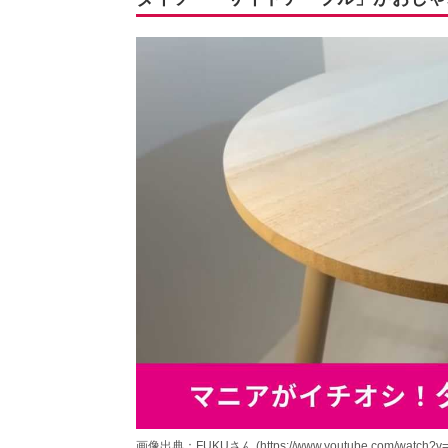
画像出典：FUKUさん (https://www.youtube.com/watch?v