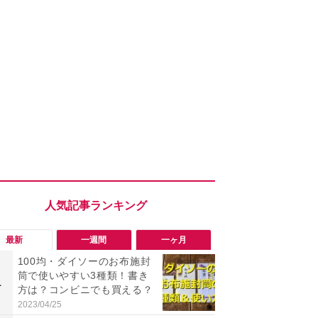
最新
一週間
一ヶ月
100均・ダイソーのお布施封
「勝手にデ
筒で使いやすい3種類！書き
る!?」Win
1
1
方は？コンビニでも買える？
オフにして最
身を守る技
2023/04/25
2026/08/05