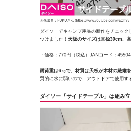
画像出典：FUKUさん (https://www.youtube.com/watch?v
ダイソーでキャンプ用品の新作をチェック
つけました！
天板のサイズは直径39cm、
・価格：770円（税込）JANコード：4550480
耐荷重は6㎏で、材質は天板が木材の繊維を
質的に水に弱いので、アウトドアで使用す
ダイソー「サイドテーブル」は組み立