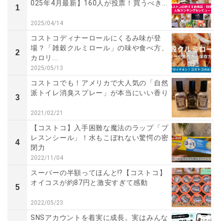
025年4月最新】160人が投票！買うべき...
1
2025/04/14
コストコディナーロールにくるみ味が登
場？「雑穀クルミロール」の味や食べ方、
2
カロリ...
2025/05/13
コストコでも！アメリカで大人気の「自然
派トイレ消臭スプレー」が本当にいい香り
3
2021/02/21
【コストコ】入手困難な魔法のラップ「プ
レスンシール」！水もこぼれない驚愕の密
4
閉力
2022/11/04
スーパーの半額ってほんと⁉【コストコ】
オイコスが約87円と激安すぎて感動
5
2022/05/23
SNSアカウントを着実に成長。実はみんな