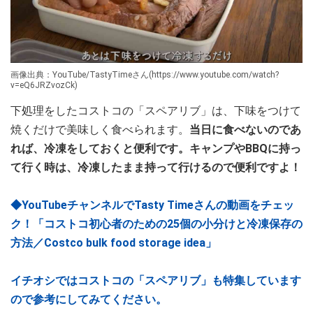
画像出典：YouTube/TastyTimeさん(https://www.youtube.com/watch?
v=eQ6JRZvozCk)
下処理をしたコストコの「スペアリブ」は、下味をつけて
焼くだけで美味しく食べられます。
当日に食べないのであ
れば、冷凍をしておくと便利です。キャンプやBBQに持っ
て行く時は、冷凍したまま持って行けるので便利ですよ！
◆YouTubeチャンネルでTasty Timeさんの動画をチェッ
ク！「コストコ初心者のための25個の小分けと冷凍保存の
方法／Costco bulk food storage idea」
イチオシではコストコの「スペアリブ」も特集しています
ので参考にしてみてください。