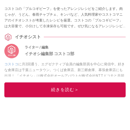
コストコの「プルコギビーフ」を使ったアレンジレシピをご紹介します。肉
じゃが、うどん、春雨チャプチェ、キンパなど、人気料理家やコストコマニ
アのイチオシストが考案したレシピを厳選。コストコの「プルコギビーフ」
は大容量で、小分けして冷凍保存も可能です。ぜひ気になるアレンジレシピ
を再現してみましょう！
イチオシスト
ライター / 編集
イチオシ編集部 コストコ部
コストコ
に月2回通う、エグゼクティブ会員の編集部員を中心に発信中。好き
な倉庫店は千葉ニュータウン。つくば倉庫店、新三郷倉庫、幕張倉庫店にも
出没！ 「イチオシ」は株式会社オールアバウトが株式会社NTTドコモと共同
で開設したレコメンドサイト。毎日トレンド情報をお届けしています。
Googleニュースでフォロー
してください！
続きを読む＞
このイチオシストの他の記事を読む