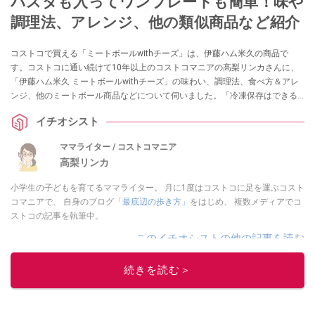
パスタも入ってワンプレートも簡単！味や
調理法、アレンジ、他の類似商品など紹介
コストコで買える「ミートボールwithチーズ」は、伊藤ハム米久の商品で
す。コストコに通い続けて10年以上のコストコマニアの高梨リンカさんに、
「伊藤ハム米久 ミートボールwithチーズ」の味わい、調理法、食べ方＆アレ
ンジ、他のミートボール商品などについて伺いました。「冷凍保存はできる
か？」も教えてくれているので、ぜひ購入する際の参考にしてくださいね。
イチオシスト
ママライター / コストコマニア
高梨リンカ
小学生の子どもを育てるママライター。 月に1度はコストコに足を運ぶコスト
コマニアで、 自身のブログ
「最底辺の歩き方」
をはじめ、 複数メディアでコ
ストコの記事を執筆中。
このイチオシストの他の記事を読む
続きを読む＞