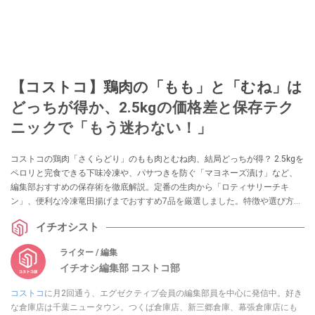
【コストコ】鶏肉の「もも」と「むね」は
どっちが得か、2.5kgの価格差と保存テク
ニックで「もう迷わない！」
コストコの鶏肉「さくらどり」のもも肉とむね肉、結局どっちが得？ 2.5kgを
ペロリと完食できる下味冷凍や、パサつきを防ぐ「マヨネーズ漬け」など、
編集部おすすめの保存術を徹底解説。定番の生肉から「ロティサリーチキ
ン」、便利な冷凍竜田揚げまでおすすめ7品を厳選しました。特徴や選び方の
ポイントも網羅。この記事を読めば、もう売り場で迷いません！
イチオシスト
ライター / 編集
イチオシ編集部 コストコ部
コストコ
に月2回通う、エグゼクティブ会員の編集部員を中心に発信中。好き
な倉庫店は千葉ニュータウン。つくば倉庫店、新三郷倉庫、幕張倉庫店にも