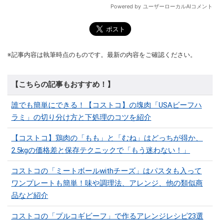
※記事内容は執筆時点のものです。最新の内容をご確認ください。
【こちらの記事もおすすめ！】
誰でも簡単にできる！【コストコ】の塊肉「USAビーフハ
ラミ」の切り分け方と下処理のコツを紹介
【コストコ】鶏肉の「もも」と「むね」はどっちが得か、
2.5kgの価格差と保存テクニックで「もう迷わない！」
コストコの「ミートボールwithチーズ」はパスタも入って
ワンプレートも簡単！味や調理法、アレンジ、他の類似商
品など紹介
コストコの「プルコギビーフ」で作るアレンジレシピ23選