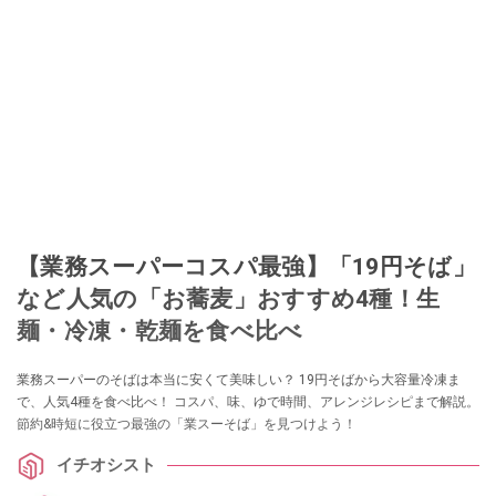
planetなど ■取材コーディネート……るるぶスペイン／ララチッタ／aruco／地
球の歩き方ほか。
このイチオシストの他の記事を読む
【業務スーパーコスパ最強】「19円そば」
など人気の「お蕎麦」おすすめ4種！生
麺・冷凍・乾麺を食べ比べ
業務スーパーのそばは本当に安くて美味しい？ 19円そばから大容量冷凍ま
で、人気4種を食べ比べ！ コスパ、味、ゆで時間、アレンジレシピまで解説。
節約&時短に役立つ最強の「業スーそば」を見つけよう！
イチオシスト