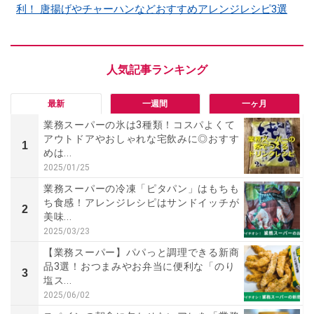
利！ 唐揚げやチャーハンなどおすすめアレンジレシピ3選
最新
一週間
一ヶ月
業務スーパーの氷は3種類！コスパよくて
アウトドアやおしゃれな宅飲みに◎おすす
1
めは...
2025/01/25
業務スーパーの冷凍「ピタパン」はもちも
ち食感！アレンジレシピはサンドイッチが
2
美味...
2025/03/23
【業務スーパー】パパっと調理できる新商
品3選！おつまみやお弁当に便利な「のり
3
塩ス...
2025/06/02