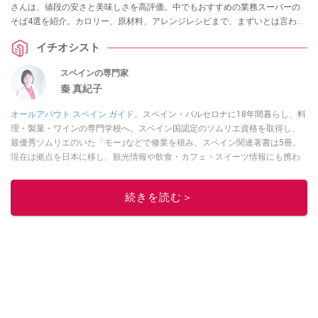
さんは、値段の安さと美味しさを高評価。中でもおすすめの業務スーパーの
そば4選を紹介。カロリー、原材料、アレンジレシピまで、まずいとは言わせ
ない工夫に迫ります。
イチオシスト
スペインの専門家
秦 真紀子
オールアバウト スペイン ガイド。
スペイン・バルセロナに18年間暮らし、料
理・製菓・ワインの専門学校へ。スペイン国認定のソムリエ資格を取得し、
最優秀ソムリエのいた「モー｣などで修業を積み、スペイン関連著書は5冊。
現在は拠点を日本に移し、観光情報や飲食・カフェ・スイーツ情報にも携わ
る。イチオシでは、
業務スーパー
・
ロピア
・
シャトレーゼ
など、食品・スイ
ーツ販売チェーンのおすすめ商品情報も発信。
著書に『スペインまるごと全
続きを読む＞
17州おいしい旅』（‎産業編集センター刊）ほか。
■経歴：ワイナリーツアー
ガイドや、飲食関連の方の視察旅行のコーディネートやガイド、スペインの
食についての講演などの経験あり。2004年より「カフェ・スイーツ」（柴田
書店）、「料理通信」（料理通信社）をはじめ、日本の雑誌やWEBサイト
に、ガストロノミー、観光、文化などについて執筆。ガイドブックの取材の
コーディネートや執筆、著書5冊あり。 現在は、拠点をバルセロナから日本に
移し、スペイン関連だけでなく日本の観光情報や飲食店についてのコンテン
ツの執筆や、広報PR、出版プロデュースなどを行う。 ■寄稿雑誌……料理通
信、カフェ・スイーツ、TARZANなど ■寄稿サイト……ぐるなびプロ、Drink