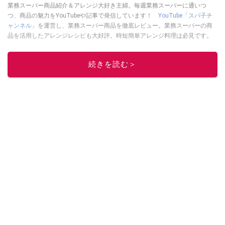
業務スーパー商品紹介＆アレンジ大好き主婦。毎週業務スーパーに通いつ
つ、商品の魅力をYouTubeや記事で発信しています！
YouTube「スパ子チ
ャンネル」
を運営し、業務スーパー商品を徹底レビュー。業務スーパーの商
品を活用したアレンジレシピも大好評。時短簡単アレンジ料理は必見です。
Yahoo!記事はこちら。
このイチオシストの他の記事を読む
続きを読む＞