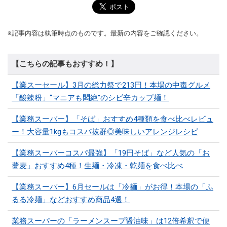
※記事内容は執筆時点のものです。最新の内容をご確認ください。
【こちらの記事もおすすめ！】
【業スーセール】3月の総力祭で213円！本場の中毒グルメ
「酸辣粉」“マニアも悶絶”のシビ辛カップ麺！
【業務スーパー】「そば」おすすめ4種類を食べ比べレビュ
ー！大容量1kgもコスパ抜群◎美味しいアレンジレシピ
【業務スーパーコスパ最強】「19円そば」など人気の「お
蕎麦」おすすめ4種！生麺・冷凍・乾麺を食べ比べ
【業務スーパー】6月セールは「冷麺」がお得！本場の「ふ
るる冷麺」などおすすめ商品4選！
業務スーパーの「ラーメンスープ醤油味」は12倍希釈で便