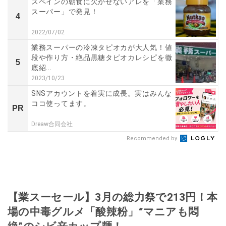
スペインの朝食に欠かせないアレを「業務
スーパー」で発見！
4
2022/07/02
業務スーパーの冷凍タピオカが大人気！値
段や作り方・絶品黒糖タピオカレシピを徹
5
底紹...
2023/10/23
SNSアカウントを着実に成長。実はみんな
ココ使ってます。
PR
Dreaw合同会社
Recommended by
【業スーセール】3月の総力祭で213円！本
場の中毒グルメ「酸辣粉」“マニアも悶