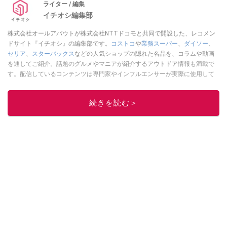
ライター / 編集
イチオシ編集部
株式会社オールアバウトが株式会社NTTドコモと共同で開設した、レコメン
ドサイト『イチオシ』の編集部です。
コストコ
や
業務スーパー
、
ダイソー
、
セリア
、
スターバックス
などの人気ショップの隠れた名品を、コラムや動画
を通してご紹介。話題のグルメやマニアが紹介するアウトドア情報も満載で
す。配信しているコンテンツは専門家やインフルエンサーが実際に使用して
レビューしています。毎日トレンド情報をお届けしているので、ぜひ
Google
ニュースでフォロー
してください！
続きを読む＞
このイチオシストの他の記事を読む