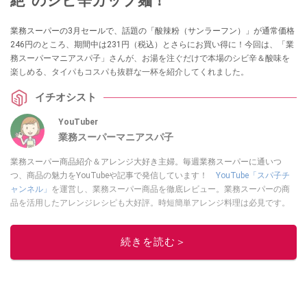
絶”のシビ辛カップ麺！
業務スーパーの3月セールで、話題の「酸辣粉（サンラーフン）」が通常価格
246円のところ、期間中は231円（税込）とさらにお買い得に！今回は、「業
務スーパーマニアスパ子」さんが、お湯を注ぐだけで本場のシビ辛＆酸味を
楽しめる、タイパもコスパも抜群な一杯を紹介してくれました。
イチオシスト
YouTuber
業務スーパーマニアスパ子
業務スーパー商品紹介＆アレンジ大好き主婦。毎週業務スーパーに通いつ
つ、商品の魅力をYouTubeや記事で発信しています！
YouTube「スパ子チ
ャンネル」
を運営し、業務スーパー商品を徹底レビュー。業務スーパーの商
品を活用したアレンジレシピも大好評。時短簡単アレンジ料理は必見です。
Yahoo!記事はこちら。
このイチオシストの他の記事を読む
続きを読む＞