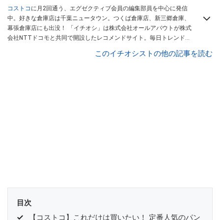
コストコ
に月2回通う、エグゼクティブ会員の編集部員を中心に発信
中。好きな倉庫店は千葉ニュータウン。つくば倉庫店、新三郷倉庫、
幕張倉庫店にも出没！ 「イチオシ」は株式会社オールアバウトが株式
会社NTTドコモと共同で開設したレコメンドサイト。毎日トレンド情
報をお届けしています。
Googleニュースでフォロー
してください！
このイチオシストの他の記事を読む
目次
【コストコ】これだけは買いたい！ 定番人気のパン