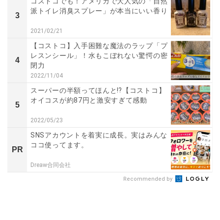
コストコでも！アメリカで大人気の「自然
派トイレ消臭スプレー」が本当にいい香り
3
2021/02/21
【コストコ】入手困難な魔法のラップ「プ
レスンシール」！水もこぼれない驚愕の密
4
閉力
2022/11/04
スーパーの半額ってほんと⁉【コストコ】
オイコスが約87円と激安すぎて感動
5
2022/05/23
SNSアカウントを着実に成長。実はみんな
ココ使ってます。
PR
Dreaw合同会社
Recommended by