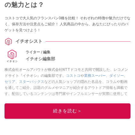
の魅力とは？
コストコで大人気のフランスパン3種を比較！ それぞれの特徴や魅力だけでな
く、保存方法や注意点もご紹介！ 人気商品の中から、あなたにぴったりのバ
ゲットを見つけよう！
イチオシスト
ライター / 編集
イチオシ編集部
株式会社オールアバウトが株式会社NTTドコモと共同で開設した、レコメン
ドサイト『イチオシ』の編集部です。
コストコ
や
業務スーパー
、
ダイソー
、
セリア
、
スターバックス
などの人気ショップの隠れた名品を、コラムや動画
を通してご紹介。話題のグルメやマニアが紹介するアウトドア情報も満載で
す。配信しているコンテンツは専門家やインフルエンサーが実際に使用して
レビューしています。毎日トレンド情報をお届けしているので、ぜひ
Google
ニュースでフォロー
してください！
続きを読む＞
このイチオシストの他の記事を読む