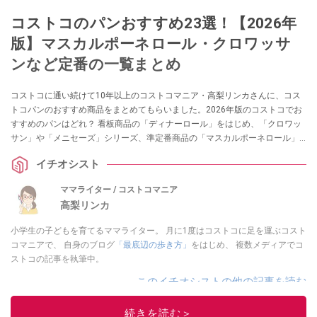
コストコのパンおすすめ23選！【2026年
版】マスカルポーネロール・クロワッサ
ンなど定番の一覧まとめ
コストコに通い続けて10年以上のコストコマニア・高梨リンカさんに、コス
トコパンのおすすめ商品をまとめてもらいました。2026年版のコストコでお
すすめのパンはどれ？ 看板商品の「ディナーロール」をはじめ、「クロワッ
サン」や「メニセーズ」シリーズ、準定番商品の「マスカルポーネロール」
など、コストコにはおいしくてコスパの良いパンがたくさんあります。コス
イチオシスト
トコベーカリーで作っているパンだけでなく、国内・国外メーカーのパンも
見逃せません。
ママライター / コストコマニア
高梨リンカ
小学生の子どもを育てるママライター。 月に1度はコストコに足を運ぶコスト
コマニアで、 自身のブログ
「最底辺の歩き方」
をはじめ、 複数メディアでコ
ストコの記事を執筆中。
このイチオシストの他の記事を読む
続きを読む＞