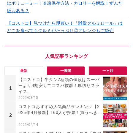
はボリューミー！冷凍保存方法・カロリーを解説！ずんだ
版もある？
【コストコ】見つけたら即買い！「雑穀クルミロール」は
どこを食べてもクルミがたっぷり◎アレンジもご紹介
最新
一週間
一ヶ月
【コストコ】牛タン2種類の値段はスーパ
ーより4割安くてコスパ抜群！厚切りスラ
1
イス...
2025/03/15
コストコおすすめ人気商品ランキング【2
025年4月最新】160人が投票！買うべき...
2
2025/04/14