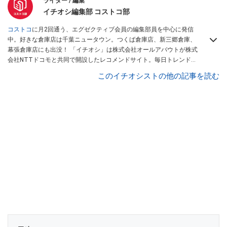
ライター / 編集
イチオシ編集部 コストコ部
コストコ
に月2回通う、エグゼクティブ会員の編集部員を中心に発信
中。好きな倉庫店は千葉ニュータウン。つくば倉庫店、新三郷倉庫、
幕張倉庫店にも出没！ 「イチオシ」は株式会社オールアバウトが株式
会社NTTドコモと共同で開設したレコメンドサイト。毎日トレンド情
報をお届けしています。
Googleニュースでフォロー
してください！
このイチオシストの他の記事を読む