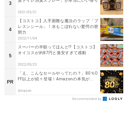
派トイレ消臭スプレー」が本当にいい香り
3
2021/02/21
【コストコ】入手困難な魔法のラップ「プ
レスンシール」！水もこぼれない驚愕の密
4
閉力
2022/11/04
スーパーの半額ってほんと⁉【コストコ】
オイコスが約87円と激安すぎて感動
5
2022/05/23
「え、こんなセールやってたの？」80％O
FF以上が続々登場！Amazonの本気が...
PR
Amazon
Recommended by