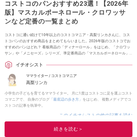
コストコのパンおすすめ23選！【2026年
版】マスカルポーネロール・クロワッサ
ンなど定番の一覧まとめ
コストコに通い続けて10年以上のコストコマニア・高梨リンカさんに、コス
トコパンのおすすめ商品をまとめてもらいました。2026年版のコストコでお
すすめのパンはどれ？ 看板商品の「ディナーロール」をはじめ、「クロワッ
サン」や「メニセーズ」シリーズ、準定番商品の「マスカルポーネロール」
など、コストコにはおいしくてコスパの良いパンがたくさんあります。コス
イチオシスト
トコベーカリーで作っているパンだけでなく、国内・国外メーカーのパンも
見逃せません。
ママライター / コストコマニア
高梨リンカ
小学生の子どもを育てるママライター。 月に1度はコストコに足を運ぶコスト
コマニアで、 自身のブログ
「最底辺の歩き方」
をはじめ、 複数メディアでコ
ストコの記事を執筆中。
このイチオシストの他の記事を読む
続きを読む＞