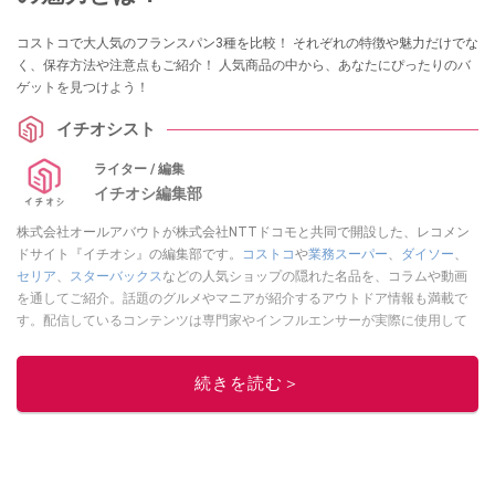
コストコで大人気のフランスパン3種を比較！ それぞれの特徴や魅力だけでな
く、保存方法や注意点もご紹介！ 人気商品の中から、あなたにぴったりのバ
ゲットを見つけよう！
イチオシスト
ライター / 編集
イチオシ編集部
株式会社オールアバウトが株式会社NTTドコモと共同で開設した、レコメン
ドサイト『イチオシ』の編集部です。
コストコ
や
業務スーパー
、
ダイソー
、
セリア
、
スターバックス
などの人気ショップの隠れた名品を、コラムや動画
を通してご紹介。話題のグルメやマニアが紹介するアウトドア情報も満載で
す。配信しているコンテンツは専門家やインフルエンサーが実際に使用して
レビューしています。毎日トレンド情報をお届けしているので、ぜひ
Google
ニュースでフォロー
してください！
続きを読む＞
このイチオシストの他の記事を読む