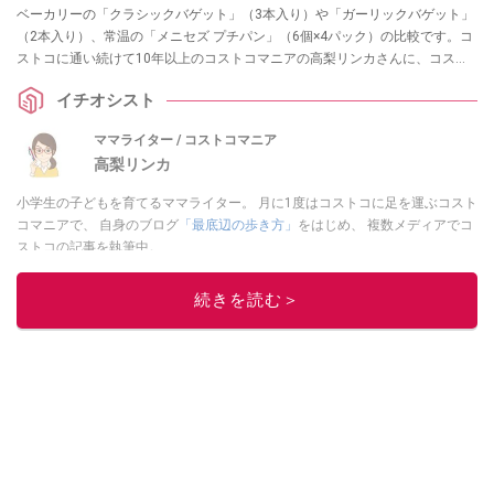
ベーカリーの「クラシックバゲット」（3本入り）や「ガーリックバゲット」
（2本入り）、常温の「メニセズ プチパン」（6個×4パック）の比較です。コ
ストコに通い続けて10年以上のコストコマニアの高梨リンカさんに、コスト
コで買えるフランスパン3種類の味・食べ方・保存・リベイクのコツについて
イチオシスト
うかがいました。ぜひ、お買い物やアレンジレシピの参考にしてください
ね！
ママライター / コストコマニア
高梨リンカ
小学生の子どもを育てるママライター。 月に1度はコストコに足を運ぶコスト
コマニアで、 自身のブログ
「最底辺の歩き方」
をはじめ、 複数メディアでコ
ストコの記事を執筆中。
このイチオシストの他の記事を読む
続きを読む＞