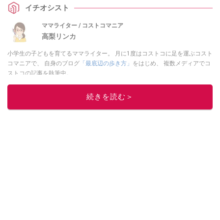
イチオシスト
再販は？」や「冷凍できる？」、「カロリーが気になる……」という方に向け
て、2025年の販売状況から商品の特徴、ずんだバージョンまで調査・解説し
ママライター / コストコマニア
てくれています！
高梨リンカ
小学生の子どもを育てるママライター。 月に1度はコストコに足を運ぶコスト
コマニアで、 自身のブログ
「最底辺の歩き方」
をはじめ、 複数メディアでコ
ストコの記事を執筆中。
このイチオシストの他の記事を読む
続きを読む＞