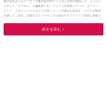
株式会社オールアバウトが株式会社NTTドコモと共同で開設した、レコメン
ドサイト『イチオシ』の編集部です。
コストコ
や
業務スーパー
、
ダイソー
、
セリア
、
スターバックス
などの人気ショップの隠れた名品を、コラムや動画
を通してご紹介。話題のグルメやマニアが紹介するアウトドア情報も満載で
す。配信しているコンテンツは専門家やインフルエンサーが実際に使用して
レビューしています。毎日トレンド情報をお届けしているので、ぜひ
Google
続きを読む＞
ニュースでフォロー
してください！
このイチオシストの他の記事を読む