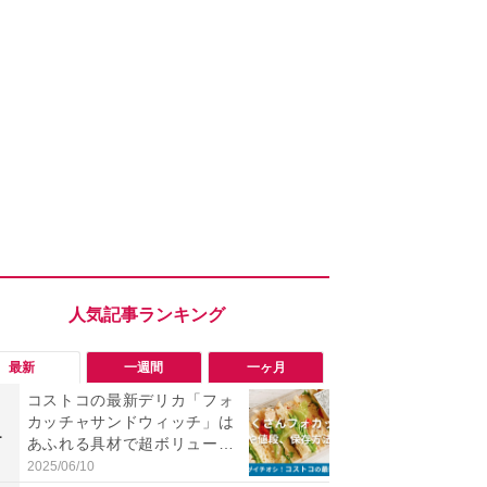
最新
一週間
一ヶ月
コストコの最新デリカ「フォ
【コストコ】
カッチャサンドウィッチ」は
と損！コス
1
1
あふれる具材で超ボリューミ
梨リンカさ
ー！値段や中身、他のフード
私のイチオ
2025/06/10
2026/08/01