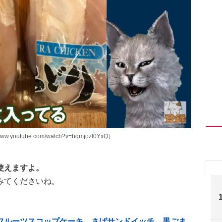
utube.com/watch?v=bqmjozl0YxQ）
使えますよ。
みてくださいね。
フルーツスコップケーキ、さばサンドイッチ、黒ごま