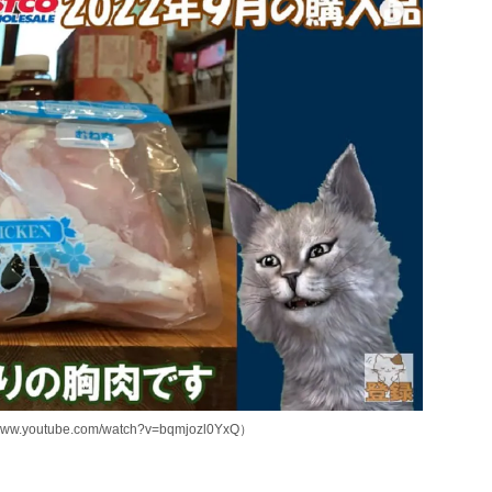
utube.com/watch?v=bqmjozl0YxQ）