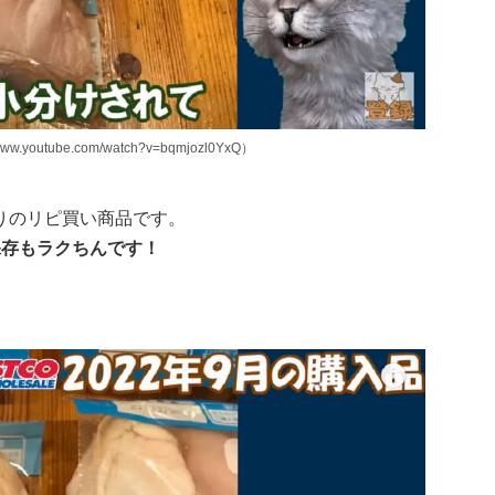
utube.com/watch?v=bqmjozl0YxQ）
りのリピ買い商品です。
保存もラクちんです！