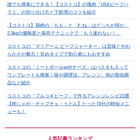
誰でも簡単にできる！【コストコ】の塊肉「USAビーフハ
ラミ」の切り分け方と下処理のコツを紹介
【コストコ】鶏肉の「もも」と「むね」はどっちが得か、
2.5kgの価格差と保存テクニックで「もう迷わない！」
コストコの「マリアーニ ビーフジャーキー」は旨味とやわ
らかさが魅力！甘めタイプで初心者にもおすすめ
コストコの「ミートボールwithチーズ」はパスタも入って
ワンプレートも簡単！味や調理法、アレンジ、他の類似商
品など紹介
コストコの「プルコギビーフ」で作るアレンジレシピ23選
【肉じゃが・チャプチェ・うどん】たった10分の時短メニ
ューも！