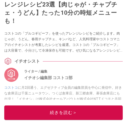
レンジレシピ23選【肉じゃが・チャプチ
ェ・うどん】たった10分の時短メニュー
も！
コストコの「プルコギビーフ」を使ったアレンジレシピをご紹介します。肉
じゃが、うどん、春雨チャプチェ、キンパなど、人気料理家やコストコマニ
アのイチオシストが考案したレシピを厳選。コストコの「プルコギビーフ」
は大容量で、小分けして冷凍保存も可能です。ぜひ気になるアレンジレシピ
を再現してみましょう！
イチオシスト
ライター / 編集
イチオシ編集部 コストコ部
コストコ
に月2回通う、エグゼクティブ会員の編集部員を中心に発信中。好き
な倉庫店は千葉ニュータウン。つくば倉庫店、新三郷倉庫、幕張倉庫店にも
出没！ 「イチオシ」は株式会社オールアバウトが株式会社NTTドコモと共同
で開設したレコメンドサイト。毎日トレンド情報をお届けしています。
Googleニュースでフォロー
してください！
続きを読む＞
このイチオシストの他の記事を読む