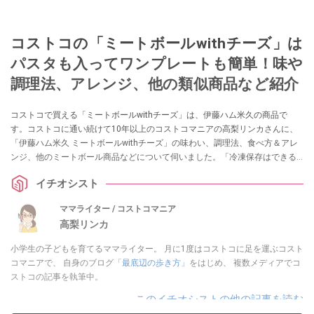
コストコの「ミートボールwithチーズ」は
パスタも入ってワンプレートも簡単！味や
調理法、アレンジ、他の類似商品など紹介
コストコで買える「ミートボールwithチーズ」は、伊藤ハム米久の商品で
す。コストコに通い続けて10年以上のコストコマニアの高梨リンカさんに、
「伊藤ハム米久 ミートボールwithチーズ」の味わい、調理法、食べ方＆アレ
ンジ、他のミートボール商品などについて伺いました。「冷凍保存はできる
か？」も教えてくれているので、ぜひ購入する際の参考にしてくださいね。
イチオシスト
ママライター / コストコマニア
高梨リンカ
小学生の子どもを育てるママライター。 月に1度はコストコに足を運ぶコスト
コマニアで、 自身のブログ
「最底辺の歩き方」
をはじめ、 複数メディアでコ
ストコの記事を執筆中。
このイチオシストの他の記事を読む