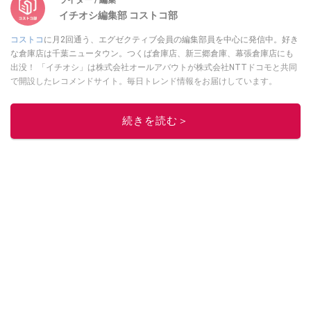
イチオシ編集部 コストコ部
コストコ
に月2回通う、エグゼクティブ会員の編集部員を中心に発信中。好き
な倉庫店は千葉ニュータウン。つくば倉庫店、新三郷倉庫、幕張倉庫店にも
出没！ 「イチオシ」は株式会社オールアバウトが株式会社NTTドコモと共同
で開設したレコメンドサイト。毎日トレンド情報をお届けしています。
Googleニュースでフォロー
してください！
このイチオシストの他の記事を読む
続きを読む＞