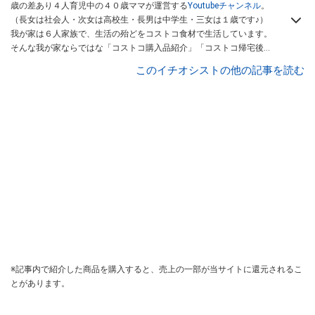
歳の差あり４人育児中の４０歳ママが運営する
Youtubeチャンネル
。
（長女は社会人・次女は高校生・長男は中学生・三女は１歳です♪）
我が家は６人家族で、生活の殆どをコストコ食材で生活しています。
そんな我が家ならではな「コストコ購入品紹介」「コストコ帰宅後ル
ーティン」「保存・下味冷凍したもの＃調理編」と、コストコ商品の
このイチオシストの他の記事を読む
保存方法や活用術・食卓に並ぶまでの一連を定期的にYoutube動画で
配信しています。また、コストコヘビーユーザーがKALDIに行ったら
購入するものなども不定期で配信中。
※記事内で紹介した商品を購入すると、売上の一部が当サイトに還元されるこ
とがあります。