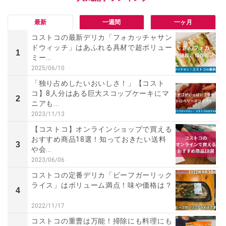
最新
一週間
一ヶ月
コストコの最新デリカ「フォカッチャサン
ドウィッチ」はあふれる具材で超ボリュー
1
ミー...
2025/06/10
「独り占めしたいおいしさ！」【コスト
コ】8人分はある巨大スコップケーキにマ
2
ニアも...
2023/11/13
【コストコ】オンラインショップで買える
おすすめ商品18選！知っておきたい送料
3
や会...
2023/06/06
コストコの定番デリカ「ビーフガーリック
ライス」はボリューム満点！味や価格は？
4
2022/11/17
コストコの重曹は万能！掃除にも料理にも