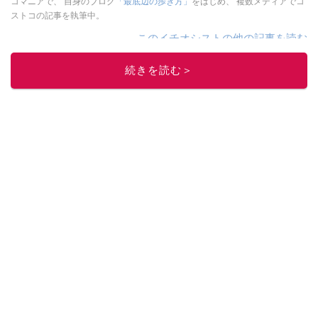
コマニアで、 自身のブログ
「最底辺の歩き方」
をはじめ、 複数メディアでコ
ストコの記事を執筆中。
このイチオシストの他の記事を読む
続きを読む＞