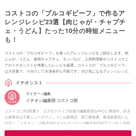
コストコの「プルコギビーフ」で作るア
レンジレシピ23選【肉じゃが・チャプチ
ェ・うどん】たった10分の時短メニュー
も！
コストコの「プルコギビーフ」を使ったアレンジレシピをご紹介します。肉
じゃが、うどん、春雨チャプチェ、キンパなど、人気料理家やコストコマニ
アのイチオシストが考案したレシピを厳選。コストコの「プルコギビーフ」
は大容量で、小分けして冷凍保存も可能です。ぜひ気になるアレンジレシピ
を再現してみましょう！
イチオシスト
ライター / 編集
イチオシ編集部 コストコ部
コストコ
に月2回通う、エグゼクティブ会員の編集部員を中心に発信中。好き
な倉庫店は千葉ニュータウン。つくば倉庫店、新三郷倉庫、幕張倉庫店にも
出没！ 「イチオシ」は株式会社オールアバウトが株式会社NTTドコモと共同
で開設したレコメンドサイト。毎日トレンド情報をお届けしています。
Googleニュースでフォロー
してください！