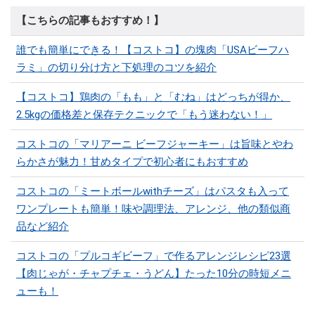
【こちらの記事もおすすめ！】
誰でも簡単にできる！【コストコ】の塊肉「USAビーフハ
ラミ」の切り分け方と下処理のコツを紹介
【コストコ】鶏肉の「もも」と「むね」はどっちが得か、
2.5kgの価格差と保存テクニックで「もう迷わない！」
コストコの「マリアーニ ビーフジャーキー」は旨味とやわ
らかさが魅力！甘めタイプで初心者にもおすすめ
コストコの「ミートボールwithチーズ」はパスタも入って
ワンプレートも簡単！味や調理法、アレンジ、他の類似商
品など紹介
コストコの「プルコギビーフ」で作るアレンジレシピ23選
【肉じゃが・チャプチェ・うどん】たった10分の時短メニ
ューも！