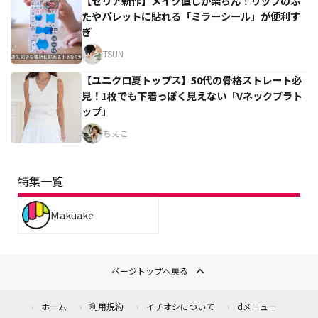
【セリア新作】メイク直しが楽ちん！リップのふ
たやパレットに貼れる「ミラーシール」が便利す
ぎ
TSUN
【ユニクロ夏トップス】50代の骨格ストレート必
見！1枚でも下着っぽく見えない「Vネックブラト
ップ」
ちえこ
特集一覧
Makuake
ページトップへ戻る
ホーム
利用規約
イチオシについて
dメニュー