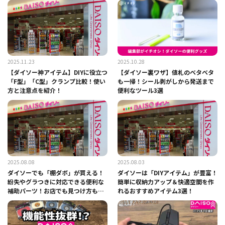
2025.11.23
2025.10.28
【ダイソー神アイテム】DIYに役立つ
【ダイソー裏ワザ】値札のベタベタ
「F型」「C型」クランプ比較！使い
も一掃！シール剥がしから発送まで
方と注意点を紹介！
便利なツール3選
2025.08.08
2025.08.03
ダイソーでも「棚ダボ」が買える！
ダイソーは「DIYアイテム」が豊富！
紛失やグラつきに対応できる便利な
簡単に収納力アップ＆快適空間を作
補助パーツ！お店でも見つけ方も紹
れるおすすめアイテム3選！
介