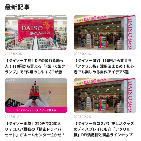
最新記事
2026.02.06
2026.02.06
【ダイソー工具】DIYの頼れる助っ
【ダイソーDIY】110円から買える
人！110円から買える「F型・C型ク
「アクリル板」活用法まとめ！初心
ランプ」で“作業のしやすさ”が激
者でも楽しめる自作アイデア5選
変！
2026.01.19
2025.12.26
【ダイソー衝撃】220円で30本入
【ダイソー高コスパ】推し活グッズ
り？コスパ最強の「精密ドライバー
のディスプレイにも◎「アクリル
セット」がホームセンター泣かせ！
板」DIY活用術と商品ラインナップを
解説