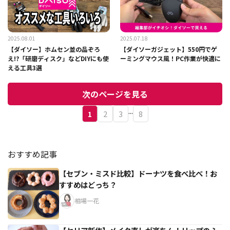
2025.08.01
2025.07.18
【ダイソー】ホムセン並の品ぞろ
【ダイソーガジェット】550円でゲ
え!?「研磨ディスク」などDIYにも使
ーミングマウス風！PC作業が快適に
える工具3選
次のページを見る
...
1
2
3
8
おすすめ記事
【セブン・ミスド比較】ドーナツを食べ比べ！お
すすめはどっち？
相場一花