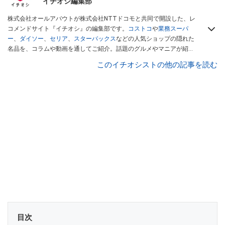
イチオシ編集部
株式会社オールアバウトが株式会社NTTドコモと共同で開設した、レ
コメンドサイト『イチオシ』の編集部です。
コストコ
や
業務スーパ
ー
、
ダイソー
、
セリア
、
スターバックス
などの人気ショップの隠れた
名品を、コラムや動画を通してご紹介。話題のグルメやマニアが紹介
するアウトドア情報も満載です。配信しているコンテンツは専門家や
このイチオシストの他の記事を読む
インフルエンサーが実際に使用してレビューしています。毎日トレン
ド情報をお届けしているので、ぜひ
Googleニュースでフォロー
してく
ださい！
目次