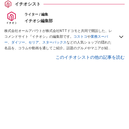
イチオシスト
ライター / 編集
イチオシ編集部
株式会社オールアバウトが株式会社NTTドコモと共同で開設した、レ
コメンドサイト『イチオシ』の編集部です。
コストコ
や
業務スーパ
ー
、
ダイソー
、
セリア
、
スターバックス
などの人気ショップの隠れた
名品を、コラムや動画を通してご紹介。話題のグルメやマニアが紹介
するアウトドア情報も満載です。配信しているコンテンツは専門家や
このイチオシストの他の記事を読む
インフルエンサーが実際に使用してレビューしています。毎日トレン
ド情報をお届けしているので、ぜひ
Googleニュースでフォロー
してく
ださい！