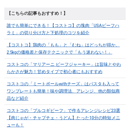
【こちらの記事もおすすめ！】
誰でも簡単にできる！【コストコ】の塊肉「USAビーフハ
ラミ」の切り分け方と下処理のコツを紹介
【コストコ】鶏肉の「もも」と「むね」はどっちが得か、
2.5kgの価格差と保存テクニックで「もう迷わない！」
コストコの「マリアーニ ビーフジャーキー」は旨味とやわ
らかさが魅力！甘めタイプで初心者にもおすすめ
コストコの「ミートボールwithチーズ」はパスタも入って
ワンプレートも簡単！味や調理法、アレンジ、他の類似商
品など紹介
コストコの「プルコギビーフ」で作るアレンジレシピ23選
【肉じゃが・チャプチェ・うどん】たった10分の時短メニ
ューも！