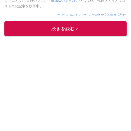
コマニアで、 自身のブログ
「最底辺の歩き方」
をはじめ、 複数メディアでコ
ストコの記事を執筆中。
このイチオシストの他の記事を読む
続きを読む＞