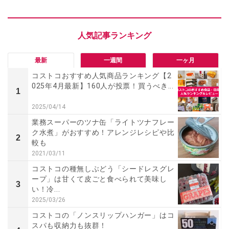
最新
一週間
一ヶ月
コストコおすすめ人気商品ランキング【2
025年4月最新】160人が投票！買うべき...
1
2025/04/14
業務スーパーのツナ缶「ライトツナフレー
ク水煮」がおすすめ！アレンジレシピや比
2
較も
2021/03/11
コストコの種無しぶどう「シードレスグレ
ープ」は甘くて皮ごと食べられて美味し
3
い！冷...
2025/03/26
コストコの「ノンスリップハンガー」はコ
スパも収納力も抜群！