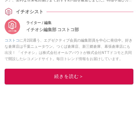
ン」、便利な冷凍竜田揚げまでおすすめ7品を厳選しました。特徴や選び方の
ポイントも網羅。この記事を読めば、もう売り場で迷いません！
イチオシスト
ライター / 編集
イチオシ編集部 コストコ部
コストコ
に月2回通う、エグゼクティブ会員の編集部員を中心に発信中。好き
な倉庫店は千葉ニュータウン。つくば倉庫店、新三郷倉庫、幕張倉庫店にも
出没！ 「イチオシ」は株式会社オールアバウトが株式会社NTTドコモと共同
で開設したレコメンドサイト。毎日トレンド情報をお届けしています。
Googleニュースでフォロー
してください！
このイチオシストの他の記事を読む
続きを読む＞