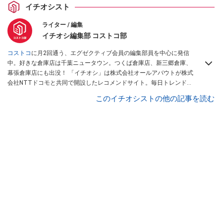
イチオシスト
ライター / 編集
イチオシ編集部 コストコ部
コストコ
に月2回通う、エグゼクティブ会員の編集部員を中心に発信
中。好きな倉庫店は千葉ニュータウン。つくば倉庫店、新三郷倉庫、
幕張倉庫店にも出没！ 「イチオシ」は株式会社オールアバウトが株式
会社NTTドコモと共同で開設したレコメンドサイト。毎日トレンド情
報をお届けしています。
Googleニュースでフォロー
してください！
このイチオシストの他の記事を読む