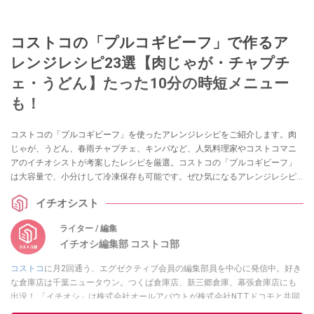
コストコの「プルコギビーフ」で作るア
レンジレシピ23選【肉じゃが・チャプチ
ェ・うどん】たった10分の時短メニュー
も！
コストコの「プルコギビーフ」を使ったアレンジレシピをご紹介します。肉
じゃが、うどん、春雨チャプチェ、キンパなど、人気料理家やコストコマニ
アのイチオシストが考案したレシピを厳選。コストコの「プルコギビーフ」
は大容量で、小分けして冷凍保存も可能です。ぜひ気になるアレンジレシピ
を再現してみましょう！
イチオシスト
ライター / 編集
イチオシ編集部 コストコ部
コストコ
に月2回通う、エグゼクティブ会員の編集部員を中心に発信中。好き
な倉庫店は千葉ニュータウン。つくば倉庫店、新三郷倉庫、幕張倉庫店にも
出没！ 「イチオシ」は株式会社オールアバウトが株式会社NTTドコモと共同
で開設したレコメンドサイト。毎日トレンド情報をお届けしています。