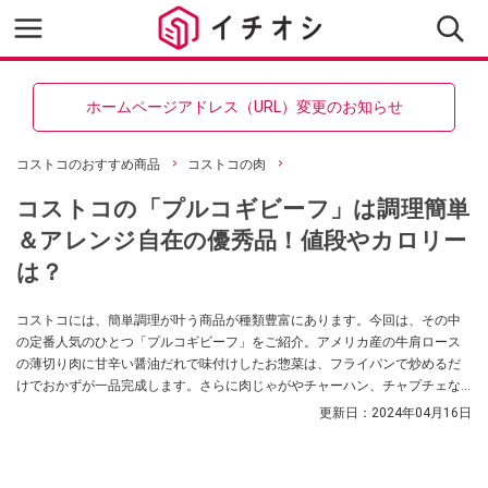
ホームページアドレス（URL）変更のお知らせ
コストコのおすすめ商品
コストコの肉
コストコの「プルコギビーフ」は調理簡単
＆アレンジ自在の優秀品！値段やカロリー
は？
コストコには、簡単調理が叶う商品が種類豊富にあります。今回は、その中
の定番人気のひとつ「プルコギビーフ」をご紹介。アメリカ産の牛肩ロース
の薄切り肉に甘辛い醤油だれで味付けしたお惣菜は、フライパンで炒めるだ
けでおかずが一品完成します。さらに肉じゃがやチャーハン、チャプチェな
どにもアレンジできる優秀品です。ぜひチェックしてくださいね。
更新日：
2024年04月16日