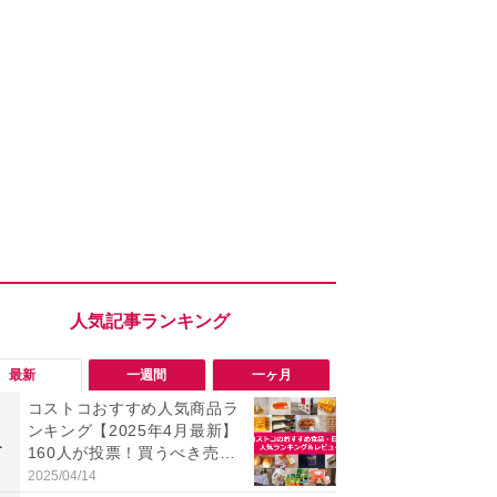
最新
一週間
一ヶ月
コストコおすすめ人気商品ラ
「会計時に
ンキング【2025年4月最新】
たい」「お
1
1
160人が投票！買うべき売れ
【セブン】お
筋食品惣菜・日用品雑貨＆セ
リンク1本が
2025/04/14
2026/08/08