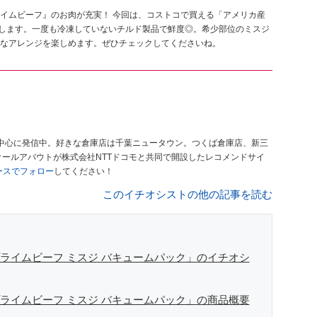
イムビーフ』のお肉が充実！ 今回は、コストコで買える「アメリカ産
介します。一度も冷凍していないチルド製品で鮮度◎。希少部位のミスジ
なアレンジを楽しめます。ぜひチェックしてくださいね。
中心に発信中。好きな倉庫店は千葉ニュータウン。つくば倉庫店、新三
オールアバウトが株式会社NTTドコモと共同で開設したレコメンドサイ
ュースでフォロー
してください！
このイチオシストの他の記事を読む
ライムビーフ ミスジ バキュームパック」のイチオシ
ライムビーフ ミスジ バキュームパック」の商品概要