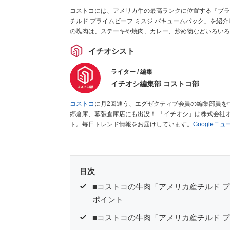
コストコには、アメリカ牛の最高ランクに位置する『プラ
チルド プライムビーフ ミスジ バキュームパック」を紹
の塊肉は、ステーキや焼肉、カレー、炒め物などいろいろ
イチオシスト
ライター / 編集
イチオシ編集部 コストコ部
コストコ
に月2回通う、エグゼクティブ会員の編集部員を
郷倉庫、幕張倉庫店にも出没！ 「イチオシ」は株式会社
ト。毎日トレンド情報をお届けしています。
Googleニ
目次
■コストコの牛肉「アメリカ産チルド プ
ポイント
■コストコの牛肉「アメリカ産チルド プ