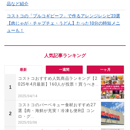
品など紹介
コストコの「プルコギビーフ」で作るアレンジレシピ23選
【肉じゃが・チャプチェ・うどん】たった10分の時短メニ
ューも！
最新
一週間
一ヶ月
コストコおすすめ人気商品ランキング【2
025年4月最新】160人が投票！買うべき...
1
2025/04/14
コストコのバーベキュー食材おすすめ27
選【肉・海鮮が充実！冷凍も便利】コン
2
ロ・グ...
2025/03/06