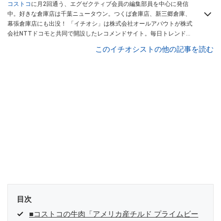
コストコ
に月2回通う、エグゼクティブ会員の編集部員を中心に発信
中。好きな倉庫店は千葉ニュータウン。つくば倉庫店、新三郷倉庫、
幕張倉庫店にも出没！ 「イチオシ」は株式会社オールアバウトが株式
会社NTTドコモと共同で開設したレコメンドサイト。毎日トレンド情
報をお届けしています。
Googleニュースでフォロー
してください！
このイチオシストの他の記事を読む
目次
■コストコの牛肉「アメリカ産チルド プライムビー