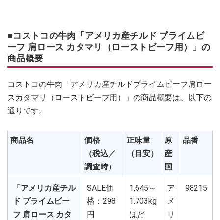
■コストコの牛肉「アメリカ産チルド プライムビ
ーフ 肩ロース カタマリ（ローストビーフ用）」の
商品概要
コストコの牛肉「アメリカ産チルドプライムビーフ肩ロー
スカタマリ（ローストビーフ用）」の商品概要は、以下の
通りです。
商品名
価格
正味量
原
品番
（税込／
（目安）
産
調査時）
国
「アメリカ産チル
SALE価
1.645～
ア
98215
ド プライムビー
格：298
1.703kg
メ
フ 肩ロース カタ
円
ほど
リ