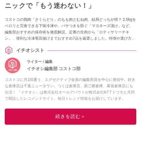
ニックで「もう迷わない！」
コストコの鶏肉「さくらどり」のもも肉とむね肉、結局どっちが得？ 2.5kgを
ペロリと完食できる下味冷凍や、パサつきを防ぐ「マヨネーズ漬け」など、
編集部おすすめの保存術を徹底解説。定番の生肉から「ロティサリーチキ
ン」、便利な冷凍竜田揚げまでおすすめ7品を厳選しました。特徴や選び方の
ポイントも網羅。この記事を読めば、もう売り場で迷いません！
イチオシスト
ライター / 編集
イチオシ編集部 コストコ部
コストコ
に月2回通う、エグゼクティブ会員の編集部員を中心に発信中。好き
な倉庫店は千葉ニュータウン。つくば倉庫店、新三郷倉庫、幕張倉庫店にも
出没！ 「イチオシ」は株式会社オールアバウトが株式会社NTTドコモと共同
で開設したレコメンドサイト。毎日トレンド情報をお届けしています。
Googleニュースでフォロー
してください！
このイチオシストの他の記事を読む
続きを読む＞