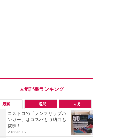
最新
一週間
一ヶ月
コストコの「ノンスリップハ
【コストコ】
ンガー」はコスパも収納力も
と損！コス
1
1
抜群！
梨リンカさ
私のイチオ
2022/09/02
2026/08/01