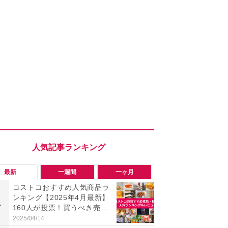
最新
一週間
一ヶ月
コストコおすすめ人気商品ラ
【コストコ】
ンキング【2025年4月最新】
と損！コス
1
1
160人が投票！買うべき売れ
梨リンカさ
筋食品惣菜・日用品雑貨＆セ
私のイチオ
2025/04/14
2026/08/01