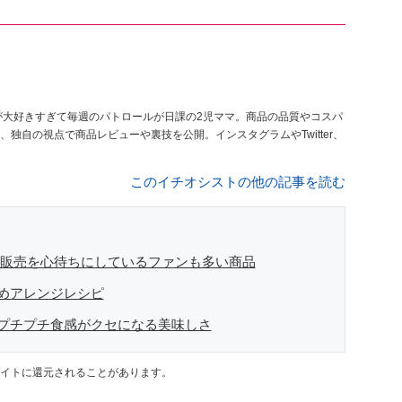
が大好きすぎて毎週のパトロールが日課の2児ママ。商品の品質やコスパ
、独自の視点で商品レビューや裏技を公開。インスタグラムやTwitter、
このイチオシストの他の記事を読む
 販売を心待ちにしているファンも多い商品
めアレンジレシピ
プチプチ食感がクセになる美味しさ
イトに還元されることがあります。