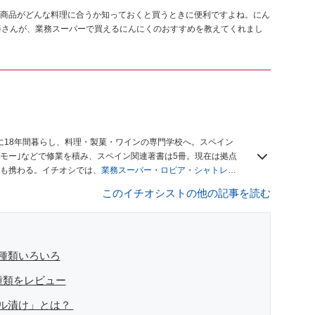
商品がどんな料理に合うか知っておくと買うときに便利ですよね。にん
秦さんが、業務スーパーで買えるにんにくのおすすめを教えてくれまし
に18年間暮らし、料理・製菓・ワインの専門学校へ。スペイン
モー｣などで修業を積み、スペイン関連著書は5冊。現在は拠点
も携わる。イチオシでは、
業務スーパー
・
ロピア
・
シャトレー
も発信。
著書に『スペインまるごと全17州おいしい旅』（‎産業
このイチオシストの他の記事を読む
や、飲食関連の方の視察旅行のコーディネートやガイド、スペ
「カフェ・スイーツ」（柴田書店）、「料理通信」（料理通信社）
、観光、文化などについて執筆。ガイドブックの取材のコーディ
ナから日本に移し、スペイン関連だけでなく日本の観光情報や飲
デュースなどを行う。 ■寄稿雑誌……料理通信、カフェ・スイー
種類いろいろ
 planetなど ■取材コーディネート……るるぶスペイン／ララチッ
種類をレビュー
イル漬け」とは？