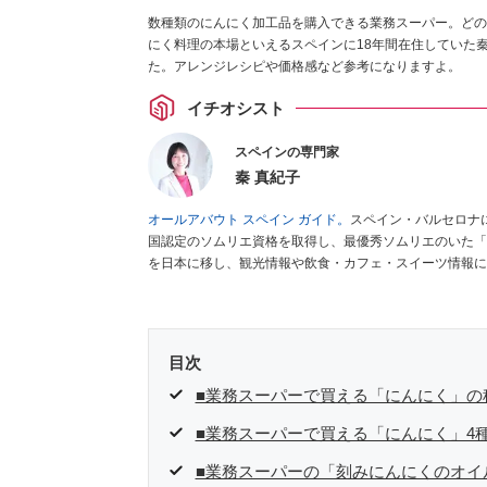
数種類のにんにく加工品を購入できる業務スーパー。どの
にく料理の本場といえるスペインに18年間在住していた
た。アレンジレシピや価格感など参考になりますよ。
イチオシスト
スペインの専門家
秦 真紀子
オールアバウト スペイン ガイド。
スペイン・バルセロナ
国認定のソムリエ資格を取得し、最優秀ソムリエのいた「
を日本に移し、観光情報や飲食・カフェ・スイーツ情報に
ゼ
など、食品・スイーツ販売チェーンのおすすめ商品情報
編集センター刊）ほか。
■経歴：ワイナリーツアーガイド
インの食についての講演などの経験あり。2004年より
をはじめ、日本の雑誌やWEBサイトに、ガストロノミー
目次
ネートや執筆、著書5冊あり。 現在は、拠点をバルセロ
食店についてのコンテンツの執筆や、広報PR、出版プロ
■業務スーパーで買える「にんにく」の
ツ、TARZANなど ■寄稿サイト……ぐるなびプロ、Drink
■業務スーパーで買える「にんにく」4
タ／aruco／地球の歩き方ほか。
■業務スーパーの「刻みにんにくのオ