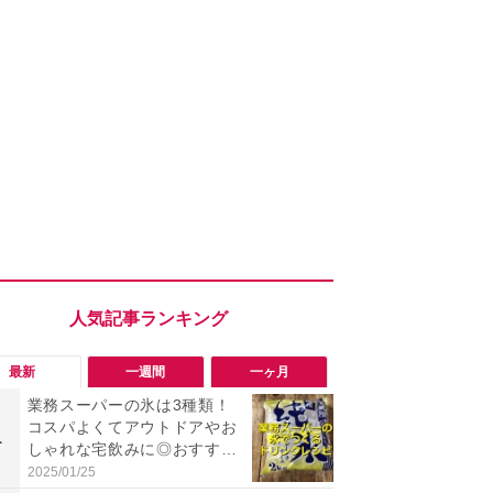
最新
一週間
一ヶ月
業務スーパーの氷は3種類！
「勝手にデ
コスパよくてアウトドアやお
る!?」Win
1
1
しゃれな宅飲みに◎おすすめ
オフにして最
は2kg「純氷 オーロラアイ
身を守る技
2025/01/25
2026/08/05