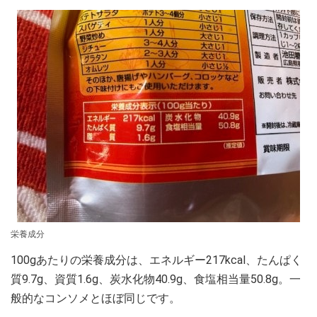
栄養成分
100gあたりの栄養成分は、エネルギー217kcal、たんぱく
質9.7g、資質1.6g、炭水化物40.9g、食塩相当量50.8g。一
般的なコンソメとほぼ同じです。