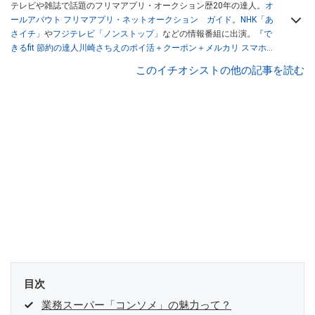
テレビや雑誌で話題のフリマアプリ・オークション歴20年の達人。
オ
ールアバウト フリマアプリ・ネットオークション ガイド
。
NHK「あ
さイチ」
や
フジテレビ「ノンストップ」
などの情報番組に出演。
『で
きるfit 節約の達人川崎さちえのポイ活＋クーポン＋メルカリ スマホで
おトク術』（インプレス刊）
、
『「ゆる副業」のはじめかた メルカリ
このイチオシストの他の記事を読む
スマホ1つでスキマ時間に効率的に稼ぐ！』（翔泳社刊）
ほか著書多
数。ブログは
「川崎さちえのごちゃまぜ日記」
。
■経歴：2003年、夫が子育てをするために、突然会社を辞める。翌月
からの給料が０円になり、家にいながら、しかも空いた時間でできる
オークションに目をつける。しかし、取引の仕方がわからずに、まず
は落札者として参加。その後、出品者側にまわり、家の中の物を出品
しまくる。出品する物がほぼなくなってからは、仕入れを経験。ネッ
トオークションを生活の一部に取り入れるべく、「ネットオークショ
ンやフリマアプリは生活のインフラになる」という考えを持つ。また
消費税増税の社会においては、ネットオークションやフリマアプリが
家計の救世主になりえると考え、業者とは違う視点でユーザーとして
参加中。
目次
業務スーパー「コンソメ」の魅力って？