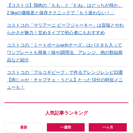
【コストコ】鶏肉の「もも」と「むね」はどっちが得か、
2.5kgの価格差と保存テクニックで「もう迷わない！」
コストコの「マリアーニ ビーフジャーキー」は旨味とやわ
らかさが魅力！甘めタイプで初心者にもおすすめ
コストコの「ミートボールwithチーズ」はパスタも入って
ワンプレートも簡単！味や調理法、アレンジ、他の類似商
品など紹介
コストコの「プルコギビーフ」で作るアレンジレシピ23選
【肉じゃが・チャプチェ・うどん】たった10分の時短メニ
ューも！
最新
一週間
一ヶ月