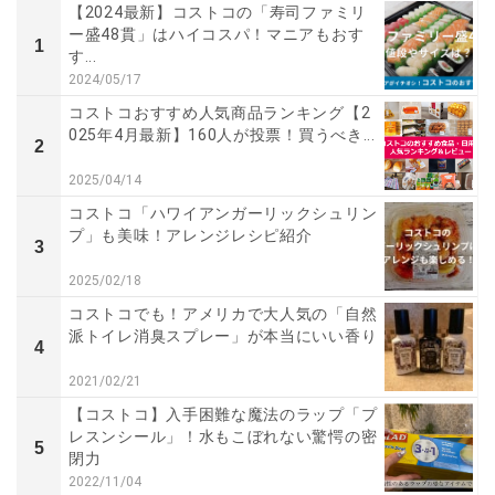
【2024最新】コストコの「寿司ファミリ
ー盛48貫」はハイコスパ！マニアもおす
1
す...
2024/05/17
コストコおすすめ人気商品ランキング【2
025年4月最新】160人が投票！買うべき...
2
2025/04/14
コストコ「ハワイアンガーリックシュリン
プ」も美味！アレンジレシピ紹介
3
2025/02/18
コストコでも！アメリカで大人気の「自然
派トイレ消臭スプレー」が本当にいい香り
4
2021/02/21
【コストコ】入手困難な魔法のラップ「プ
レスンシール」！水もこぼれない驚愕の密
5
閉力
2022/11/04