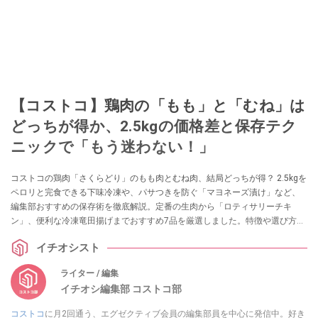
【コストコ】鶏肉の「もも」と「むね」は
どっちが得か、2.5kgの価格差と保存テク
ニックで「もう迷わない！」
コストコの鶏肉「さくらどり」のもも肉とむね肉、結局どっちが得？ 2.5kgを
ペロリと完食できる下味冷凍や、パサつきを防ぐ「マヨネーズ漬け」など、
編集部おすすめの保存術を徹底解説。定番の生肉から「ロティサリーチキ
ン」、便利な冷凍竜田揚げまでおすすめ7品を厳選しました。特徴や選び方の
ポイントも網羅。この記事を読めば、もう売り場で迷いません！
イチオシスト
ライター / 編集
イチオシ編集部 コストコ部
コストコ
に月2回通う、エグゼクティブ会員の編集部員を中心に発信中。好き