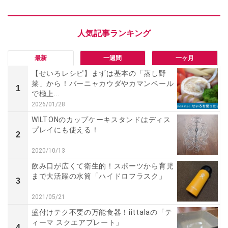
最新
一週間
一ヶ月
【せいろレシピ】まずは基本の「蒸し野
菜」から！バーニャカウダやカマンベール
1
で極上...
2026/01/28
WILTONのカップケーキスタンドはディス
プレイにも使える！
2
2020/10/13
飲み口が広くて衛生的！スポーツから育児
まで大活躍の水筒「ハイドロフラスク」
3
2021/05/21
盛付けテク不要の万能食器！iittalaの「テ
ィーマ スクエアプレート」
4