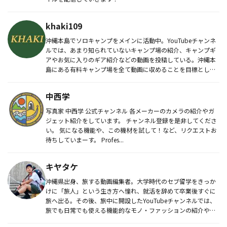
khaki109
沖縄本島でソロキャンプをメインに活動中。YouTubeチャンネ
ルでは、あまり知られていないキャンプ場の紹介、キャンプギ
アやお気に入りのギア紹介などの動画を投稿している。沖縄本
島にある有料キャンプ場を全て動画に収めることを目標とし、
今後は無料...
中西学
写真家 中西学 公式チャンネル 各メーカーのカメラの紹介やガ
ジェット紹介をしています。 チャンネル登録を是非してくださ
い。 気になる機能や、この機材を試して！など、リクエストお
待ちしていまーす。 Profes...
キヤタケ
沖縄県出身、旅する動画編集者。大学時代のセブ留学をきっか
けに「旅人」という生き方へ憧れ、就活を辞めて卒業後すぐに
旅へ出る。その後、旅中に開設したYouTubeチャンネルでは、
旅でも日常でも使える機能的なモノ・ファッションの紹介や、
旅のVlo...