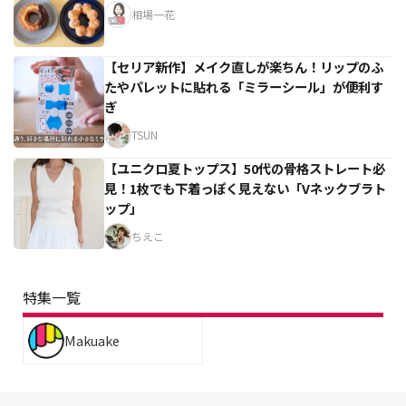
相場一花
【セリア新作】メイク直しが楽ちん！リップのふ
たやパレットに貼れる「ミラーシール」が便利す
ぎ
TSUN
【ユニクロ夏トップス】50代の骨格ストレート必
見！1枚でも下着っぽく見えない「Vネックブラト
ップ」
ちえこ
特集一覧
Makuake