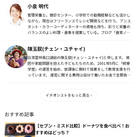
小泉 明代
管理栄養士。健診センター、小学校での勤務経験なども活かし
ながら、現在はフリーランスでレシピ開発などを行う。 アシス
タント・カラーコーディネーターの資格も持ち、彩りと栄養の
バランスのよい料理・食事を提案している。ブログ「食育ノス
スメ～彩食主...
陳玉釵(チェン・ユチャイ)
台湾雲林県口湖鄉の陳玉釵(チェン・ユチャイ)と申します。 貧
困や家庭問題を抱えた子どもたちのため、2001年9月に「蚵寮
学堂」の運営を始め、放課後に無料で授業をして教育支援を行
っています。 運営に関する費用は自分で働いたお金で全額負担
してい...
イチオシストをもっと見る ›
おすすめ記事
【セブン・ミスド比較】ドーナツを食べ比べ！お
すすめはどっち？