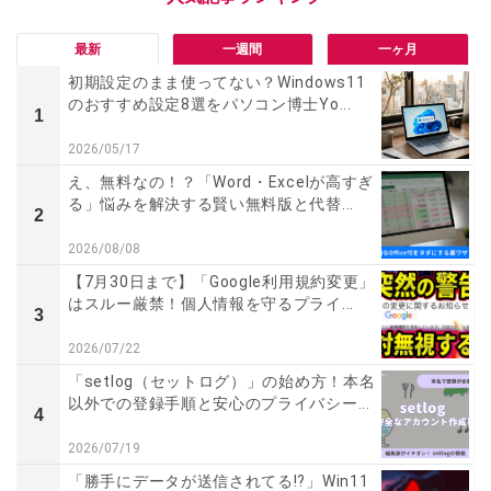
最新
一週間
一ヶ月
初期設定のまま使ってない？Windows11
のおすすめ設定8選をパソコン博士Yo...
1
2026/05/17
え、無料なの！？「Word・Excelが高すぎ
る」悩みを解決する賢い無料版と代替...
2
2026/08/08
【7月30日まで】「Google利用規約変更」
はスルー厳禁！個人情報を守るプライ...
3
2026/07/22
「setlog（セットログ）」の始め方！本名
以外での登録手順と安心のプライバシー...
4
2026/07/19
「勝手にデータが送信されてる!?」Win11