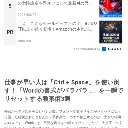
の危険設定を即オフにして最新AIの恐...
5
2026/08/05
「え、こんなセールやってたの？」80％O
FF以上が続々登場！Amazonの本気が...
PR
Amazon
Recommended by
仕事が早い人は「Ctrl + Space」を使い倒
す！「Wordの書式がバラバラ…」を一瞬で
リセットする整形術3選
外部からテキストをコピペした際、フォントや文字サイズがバラバラになっ
て困った経験はありませんか？手作業で一つずつ修正するのは、大きな時間
のロスです。Wordには、不要な書式を一瞬でリセットしたり、大文字・小文