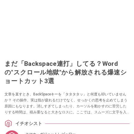
まだ「Backspace連打」してる？Word
の"スクロール地獄"から解放される爆速シ
ョートカット3選
文章を直すとき、BackSpaceキーを「タタタタッ」と何度も叩いていません
か？ その操作、実は指が疲れるだけでなく、せっかくの思考を止めてしまう
原因にもなります。消しすぎてしまったり、カーソルを動かすのに苦労した
りする時間は、積み重なると大きなロスに。ここでは、スムーズに文字を入
力し、あなたの考えをストレスなく画面に反映させるための編集ショートカ
イチオシスト
ットをご紹介します。（Word for Windows 用の場合）