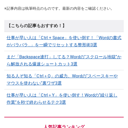
※記事内容は執筆時点のものです。最新の内容をご確認ください。
【こちらの記事もおすすめ！】
仕事が早い人は「Ctrl + Space」を使い倒す！「Wordの書式
がバラバラ…」を一瞬でリセットする整形術3選
まだ「Backspace連打」してる？Wordの"スクロール地獄"か
ら解放される爆速ショートカット3選
知る人ぞ知る「Ctrl＋Q」の威力。Wordの"スペースキーや
マウスを使わない"裏ワザ3選
仕事が早い人は「Ctrl＋Y」を使い倒す！Wordの“繰り返し
作業”を秒で終わらせるテク3選