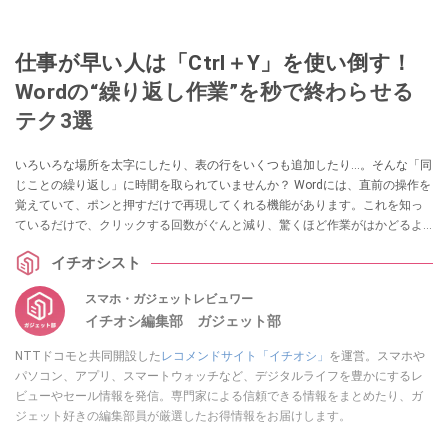
仕事が早い人は「Ctrl＋Y」を使い倒す！
Wordの“繰り返し作業”を秒で終わらせる
テク3選
いろいろな場所を太字にしたり、表の行をいくつも追加したり…。そんな「同
じことの繰り返し」に時間を取られていませんか？ Wordには、直前の操作を
覚えていて、ポンと押すだけで再現してくれる機能があります。これを知っ
ているだけで、クリックする回数がぐんと減り、驚くほど作業がはかどるよ
うになります。効率化の鍵となる「魔法のキー」と、大切なデータを守る基
イチオシスト
本のキーをご紹介します。（Word for Windows 用の場合）
スマホ・ガジェットレビュワー
イチオシ編集部 ガジェット部
NTTドコモと共同開設した
レコメンドサイト「イチオシ」
を運営。スマホや
パソコン、アプリ、スマートウォッチなど、デジタルライフを豊かにするレ
ビューやセール情報を発信。専門家による信頼できる情報をまとめたり、ガ
ジェット好きの編集部員が厳選したお得情報をお届けします。