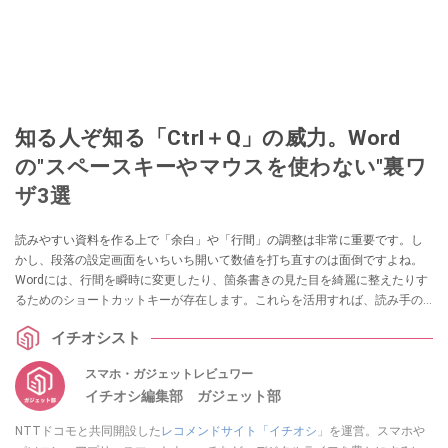
知る人ぞ知る「Ctrl＋Q」の威力。Word
の"スペースキーやマウスを使わない"裏ワ
ザ3選
読みやすい資料を作る上で「余白」や「行間」の調整は非常に重要です。し
かし、段落の設定画面をいちいち開いて数値を打ち直すのは面倒ですよね。
Wordには、行間を瞬時に変更したり、箇条書きの見た目を綺麗に整えたりす
るためのショートカットキーが存在します。これらを活用すれば、読み手の
ストレスを減らす美しいレイアウトが、マウスなしで即座に完成します。
イチオシスト
スマホ・ガジェットレビュワー
イチオシ編集部 ガジェット部
NTTドコモと共同開設した
レコメンドサイト「イチオシ」
を運営。スマホや