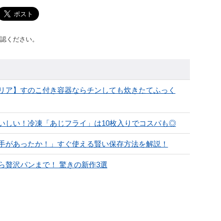
認ください。
リア】すのこ付き容器ならチンしても炊きたてふっく
いしい！冷凍「あじフライ」は10枚入りでコスパも◎
手があったか！」すぐ使える賢い保存方法を解説！
贅沢パンまで！ 驚きの新作3選