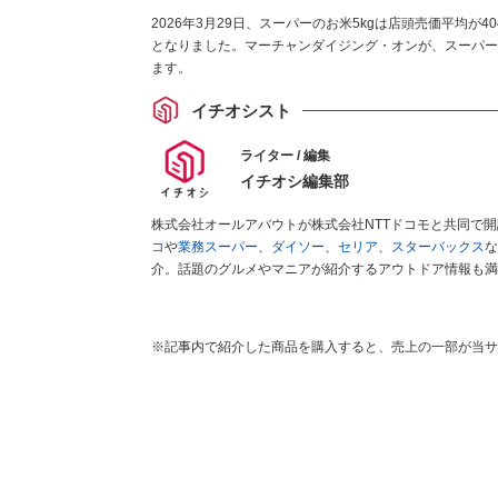
2026年3月29日、スーパーのお米5kgは店頭売価平均が4
となりました。マーチャンダイジング・オンが、スーパー
ます。
イチオシスト
ライター / 編集
イチオシ編集部
株式会社オールアバウトが株式会社NTTドコモと共同で
コ
や
業務スーパー
、
ダイソー
、
セリア
、
スターバックス
な
介。話題のグルメやマニアが紹介するアウトドア情報も満
が実際に使用してレビューしています。毎日トレンド情報
ださい！
※記事内で紹介した商品を購入すると、売上の一部が当サ