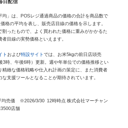
毎日配信
平均」は、POSレジ通過商品の価格の合計を商品数で
定価格の平均を表し、販売店目線の価格を示します。
で割ったもので、よく買われた価格に重みがかかるた
費者目線の実勢価格といえます。
イト
および
特設サイト
では、お米5kgの前日店頭売
後3時、午後6時）更新。週や年単位での価格推移とい
り精緻な価格戦略や仕入れ計画の策定に、また消費者
力な支援ツールとなることが期待されています。
平均売価 ※2026/3/30 12時時点 株式会社マーチャン
3500店舗