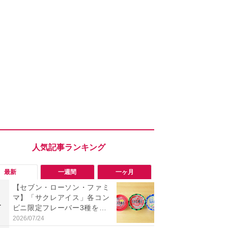
最新
一週間
一ヶ月
【セブン・ローソン・ファミ
「旅行気分
マ】「サクレアイス」各コン
食べ比べし
1
1
ビニ限定フレーバー3種を食
3つのご当地
べ比べ！今夏買うべきは？
新発売
2026/07/24
2026/08/02