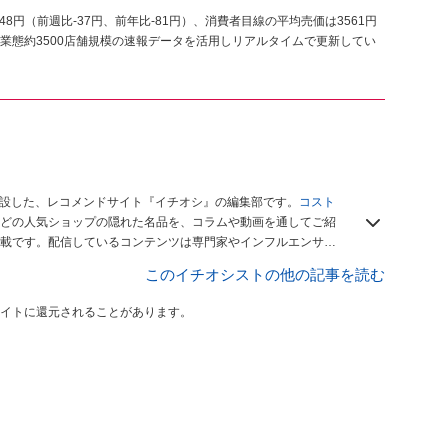
048円（前週比-37円、前年比-81円）、消費者目線の平均売価は3561円
業態約3500店舗規模の速報データを活用しリアルタイムで更新してい
開設した、レコメンドサイト『イチオシ』の編集部です。
コスト
どの人気ショップの隠れた名品を、コラムや動画を通してご紹
載です。配信しているコンテンツは専門家やインフルエンサー
をお届けしているので、ぜひ
Googleニュースでフォロー
してく
このイチオシストの他の記事を読む
イトに還元されることがあります。