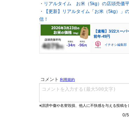
・
リアルタイム お米（5kg）の店頭売価
・
【更新】リアルタイム「お米（5kg）」
信！
【速報】3/22スーパ
前年-49円
イチオシ編集部