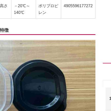
×高さ
－20℃～
ポリプロピ
4905596177272
140℃
レン
特徴