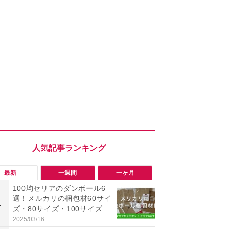
最新
一週間
一ヶ月
100均セリアのダンボール6
「ヤバい！
選！メルカリの梱包材60サイ
った…」と
1
1
ズ・80サイズ・100サイズに
【7月30日G
も対応、収納にも便利
更】内容を
2025/03/16
2026/07/31