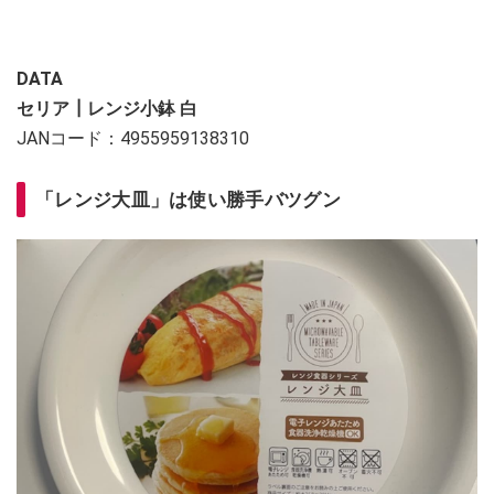
DATA
セリア┃レンジ小鉢 白
JANコード：4955959138310
「レンジ大皿」は使い勝手バツグン