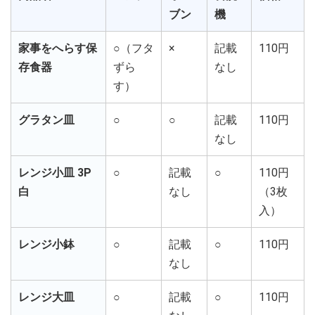
ブン
機
家事をへらす保
○（フタ
×
記載
110円
存食器
ずら
なし
す）
グラタン皿
○
○
記載
110円
なし
レンジ小皿 3P
○
記載
○
110円
白
なし
（3枚
入）
レンジ小鉢
○
記載
○
110円
なし
レンジ大皿
○
記載
○
110円