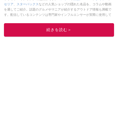
セリア
、
スターバックス
などの人気ショップの隠れた名品を、コラムや動画
を通してご紹介。話題のグルメやマニアが紹介するアウトドア情報も満載で
す。配信しているコンテンツは専門家やインフルエンサーが実際に使用して
レビューしています。毎日トレンド情報をお届けしているので、ぜひ
Google
ニュースでフォロー
してください！
続きを読む＞
このイチオシストの他の記事を読む