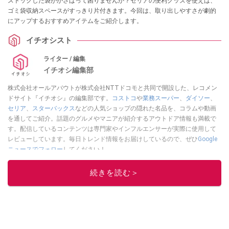
ストックした袋がかさばって困りませんか？セリアの便利グッズを使えば、
ゴミ袋収納スペースがすっきり片付きます。今回は、取り出しやすさが劇的
にアップするおすすめアイテムをご紹介します。
イチオシスト
ライター / 編集
イチオシ編集部
株式会社オールアバウトが株式会社NTTドコモと共同で開設した、レコメン
ドサイト『イチオシ』の編集部です。
コストコ
や
業務スーパー
、
ダイソー
、
セリア
、
スターバックス
などの人気ショップの隠れた名品を、コラムや動画
を通してご紹介。話題のグルメやマニアが紹介するアウトドア情報も満載で
す。配信しているコンテンツは専門家やインフルエンサーが実際に使用して
レビューしています。毎日トレンド情報をお届けしているので、ぜひ
Google
ニュースでフォロー
してください！
このイチオシストの他の記事を読む
続きを読む＞