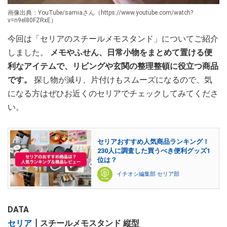
画像出典：YouTube/samiaさん（https://www.youtube.com/watch?
v=n9el80FZRxE）
今回は「セリアのスチールメモスタンド」についてご紹介
しました。
メモやふせん、日常小物をまとめて置ける便
利なアイテムで、リビングや玄関の整理整頓に役立つ商品
です。
探し物が減り、片付けもスムーズになるので、気
になる方はぜひお近くのセリアでチェックしてみてくださ
い。
セリアおすすめ人気商品ランキング！
230人に調査した買うべき便利グッズ1
位は？
イチオシ編集部 セリア部
DATA
セリア
┃スチールメモスタンド 縦型