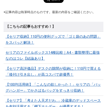
※記事内容は執筆時点のものです。最新の内容をご確認ください。
【こちらの記事もおすすめ！】
【セリア収納】110円の便利グッズで「ゴミ袋のあの問題」
をスパっと解決！
セリアのファイルボックス14種比較｜A4・書類整理に最強
なのはコレ【結論あり】
【セリア高評価品】デスクの隙間が収納に！110円で買える
「後付け引き出し」が高コスパで超優秀！
【100均活用術】「こんなの欲しかった！」セリアの「バッ
グハンガー」でかさばるバッグをすっきり収納！
【セリア】「考えた人天才だわ…」冷蔵庫のデッドスペース
を有効活用する「棚下ホルダー」が優秀すぎる！