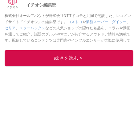
イチオシ編集部
株式会社オールアバウトが株式会社NTTドコモと共同で開設した、レコメン
ドサイト『イチオシ』の編集部です。
コストコ
や
業務スーパー
、
ダイソー
、
セリア
、
スターバックス
などの人気ショップの隠れた名品を、コラムや動画
を通してご紹介。話題のグルメやマニアが紹介するアウトドア情報も満載で
す。配信しているコンテンツは専門家やインフルエンサーが実際に使用して
レビューしています。毎日トレンド情報をお届けしているので、ぜひ
Google
ニュースでフォロー
してください！
続きを読む＞
このイチオシストの他の記事を読む