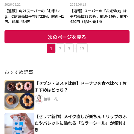
2026.06.22
2026.06.15
【速報】6/21スーパーの「お米5k
【速報】スーパーの「お米5kg」は
g」は店頭売価平均3722円、前週-41
平均売価3385円、前週-16円、前年-
円、前年-484円
420円（6/8～6/14）
次のページを見る
...
1
2
3
13
おすすめ記事
【セブン・ミスド比較】ドーナツを食べ比べ！お
すすめはどっち？
相場一花
【セリア新作】メイク直しが楽ちん！リップのふ
たやパレットに貼れる「ミラーシール」が便利す
ぎ